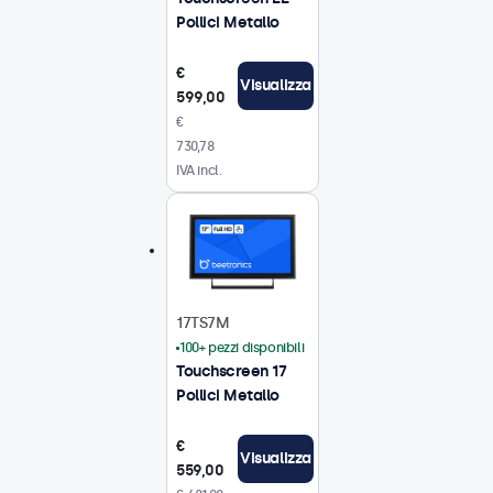
Pollici Metallo
€
Visualizza
599,00
€
730,78
IVA incl.
17TS7M
100+ pezzi disponibili
Touchscreen 17
Pollici Metallo
€
Visualizza
559,00