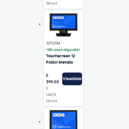
IVA incl.
12TS7M
100+ pezzi disponibili
Touchscreen 12
Pollici Metallo
€
Visualizza
399,00
€
486,78
IVA incl.