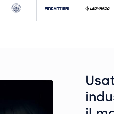
Usat
indu
il m