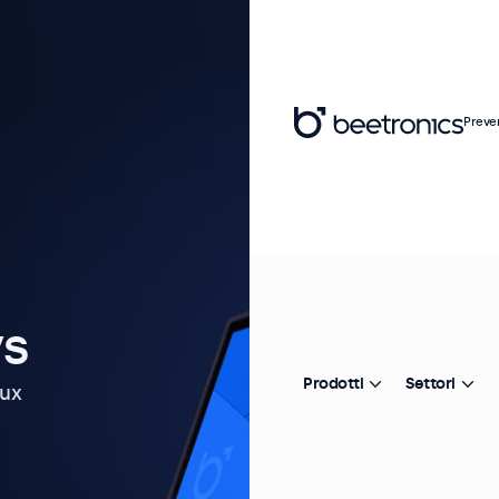
Preve
ys
Prodotti
Settori
nux