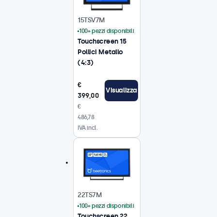
15TSV7M
100+ pezzi disponibili
Touchscreen 15
Pollici Metallo
(4:3)
€
Visualizza
399,00
€
486,78
IVA incl.
22TS7M
100+ pezzi disponibili
Touchscreen 22