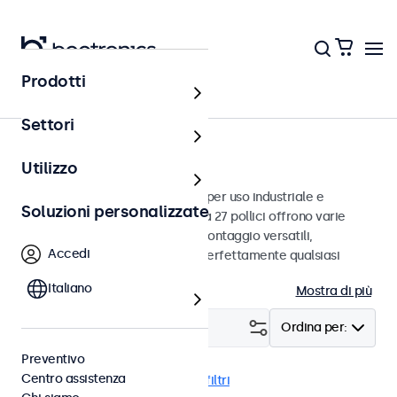
Prodotti
Monitor
Settori
Monitor da 27 pollici
Utilizzo
Monitor da 27 pollici progettati per uso industriale e
Soluzioni personalizzate
commerciale. Questi monitor da 27 pollici offrono varie
connessioni video e opzioni di montaggio versatili,
Accedi
consentendo loro di integrarsi perfettamente qualsiasi
contesto.
Italiano
Mostra di più
Filtro (
1
)
Ordina per:
Preventivo
Centro assistenza
Monitor 27 pollici
Cancella i filtri