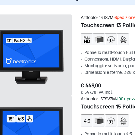
Articolo:
13TS7M
Spedizione
Touchscreen 13 Polli
Pannello multi-touch Full
Connessioni: HDMI, Displ
Montaggio: scrivania, par
Dimensioni esterne: 328 
€ 449,00
€ 547,78 IVA incl.
Articolo:
15TSV7M
100+ pezz
Touchscreen 15 Polli
Pannello multi-touch 4:3