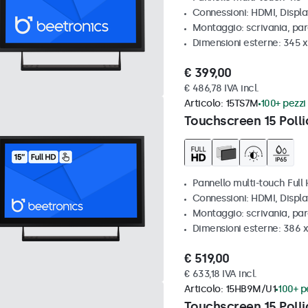
Connessioni: HDMI, Displ
Montaggio: scrivania, par
Dimensioni esterne: 345 
€ 399,00
€ 486,78 IVA incl.
Articolo:
15TS7M
100+ pezzi 
Touchscreen 15 Polli
Pannello multi-touch Full
Connessioni: HDMI, Displ
Montaggio: scrivania, par
Dimensioni esterne: 386 
€ 519,00
€ 633,18 IVA incl.
Articolo:
15HB9M/U1
100+ pe
Touchscreen 15 Polli