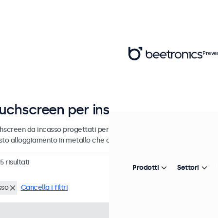
Preve
uchscreen per installazione e inte
hscreen da incasso progettati per uso professionale e uso continuat
sto alloggiamento in metallo che consente loro di integrarsi perfett
5
risultati
Prodotti
Settori
sso
Cancella i filtri
Articolo:
7TS7M
100+ pezzi d