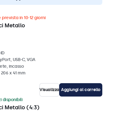
 prevista in 10-12 giorni
ci Metallo
 HD
ayPort, USB-C, VGA
ete, incasso
x 206 x 41 mm
Visualizza
Aggiungi al carrello
i disponibili
ci Metallo (4:3)