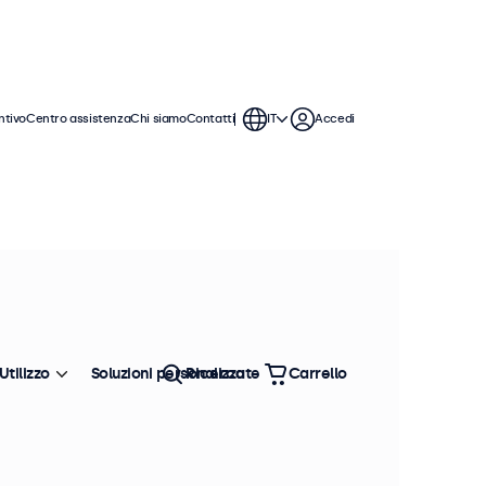
ntivo
Centro assistenza
Chi siamo
Contatti
IT
Accedi
grazione
ivo. I monitor touchscreen hanno un
amente in qualsiasi contesto.
Ordina
Più venduto
Utilizzo
Soluzioni personalizzate
Ricerca
Carrello
isponibili