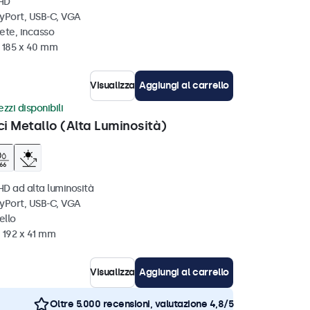
 HD
ayPort, USB-C, VGA
ete, incasso
x 185 x 40 mm
Visualizza
Aggiungi al carrello
zzi disponibili
ci Metallo (Alta Luminosità)
HD ad alta luminosità
ayPort, USB-C, VGA
ello
 192 x 41 mm
Visualizza
Aggiungi al carrello
Oltre 5.000 recensioni, valutazione 4,8/5