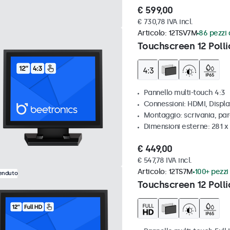
€ 599,00
€ 730,78 IVA incl.
Articolo:
12TSV7M
86 pezzi 
Touchscreen 12 Polli
Pannello multi-touch 4:3
Connessioni: HDMI, Displ
Montaggio: scrivania, par
Dimensioni esterne: 281 
€ 449,00
€ 547,78 IVA incl.
Articolo:
12TS7M
100+ pezzi 
venduto
Touchscreen 12 Polli