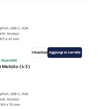
i metallo
ayPort, USB-C, VGA
ete, incasso
 123 x 42 mm
Visualizza
Aggiungi al carrello
 disponibili
i Metallo (4:3)
ayPort, USB-C, VGA
ete, incasso
x 159 x 35 mm