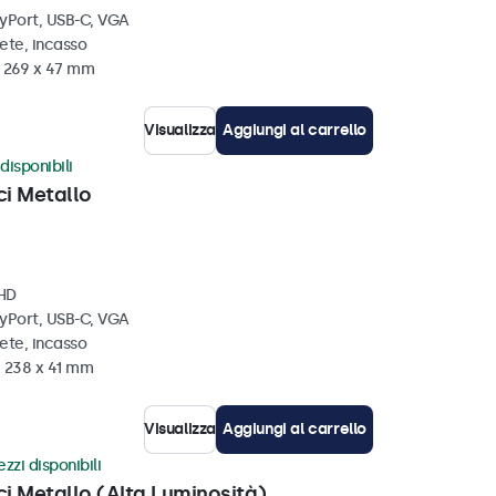
ayPort, USB-C, VGA
ete, incasso
x 269 x 47 mm
Visualizza
Aggiungi al carrello
disponibili
ci Metallo
 HD
ayPort, USB-C, VGA
ete, incasso
x 238 x 41 mm
Visualizza
Aggiungi al carrello
zzi disponibili
ci Metallo (Alta Luminosità)