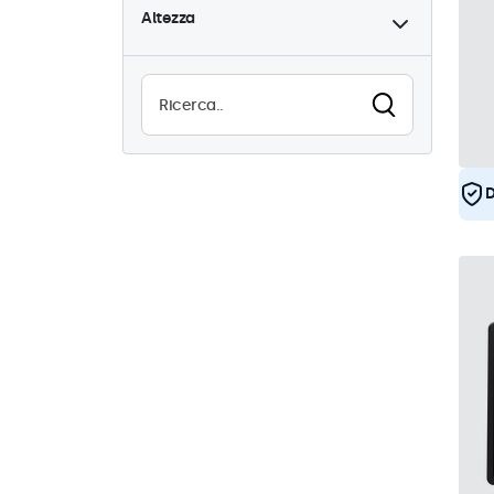
Altezza
Alta luminosità
8
Leggibile alla luce del sole
8
Resistente all'acqua (IP65)
25
Antipolvere (IP65)
25
D
Utilizzo continuo (24/7)
25
Antivandalismo
25
EN50155
25
eMark
25
DNV
24