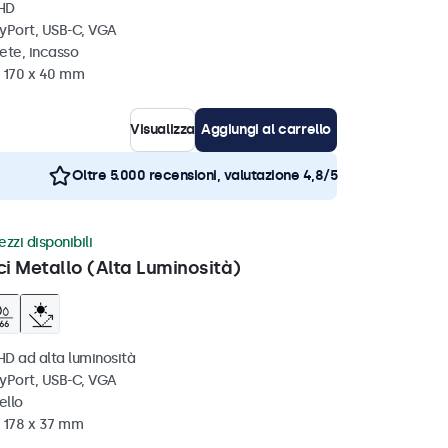
 HD
ayPort, USB-C, VGA
ete, incasso
x 170 x 40 mm
Visualizza
Aggiungi al carrello
Oltre 5.000 recensioni, valutazione 4,8/5
zzi disponibili
ci Metallo (Alta Luminosità)
HD ad alta luminosità
ayPort, USB-C, VGA
ello
x 178 x 37 mm