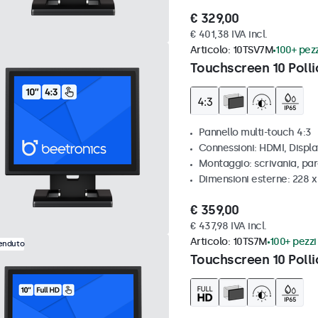
€ 329,00
€ 401,38 IVA incl.
Articolo:
10TSV7M
100+ pezz
Touchscreen 10 Polli
Pannello multi-touch 4:3
Connessioni: HDMI, Displ
Montaggio: scrivania, par
Dimensioni esterne: 228 x
€ 359,00
€ 437,98 IVA incl.
Articolo:
10TS7M
100+ pezzi 
venduto
Touchscreen 10 Polli