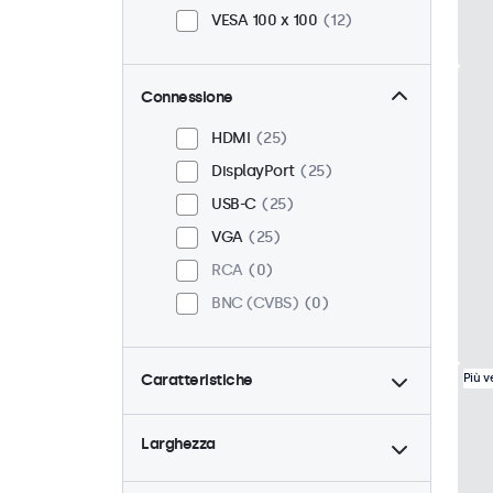
VESA 100 x 100
12
Connessione
HDMI
25
DisplayPort
25
USB-C
25
VGA
25
RCA
0
BNC (CVBS)
0
Caratteristiche
Più 
4:3 / 5:4
6
Larghezza
9-36 Volt
25
Dimmerabile
25