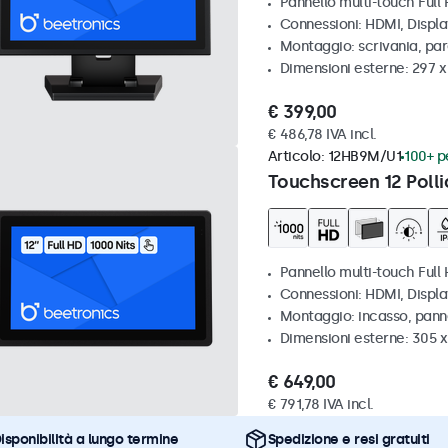
Pannello multi-touch Full
Connessioni: HDMI, Displ
Montaggio: scrivania, par
Dimensioni esterne: 297 
€ 399,00
€ 486,78 IVA incl.
Articolo:
12HB9M/U1
100+ pe
Touchscreen 12 Polli
Pannello multi-touch Full 
Connessioni: HDMI, Displ
Montaggio: incasso, pann
Dimensioni esterne: 305 x
€ 649,00
€ 791,78 IVA incl.
isponibilità a lungo termine
Spedizione e resi gratuiti