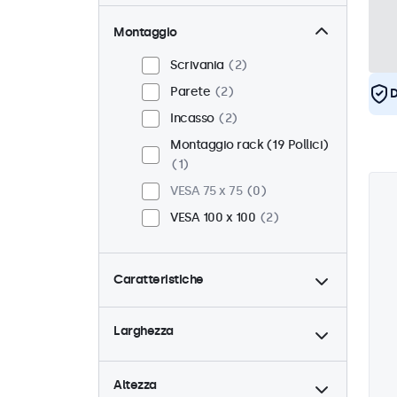
Montaggio
Scrivania
2
Parete
2
D
Incasso
2
Montaggio rack (19 Pollici)
1
VESA 75 x 75
0
VESA 100 x 100
2
Caratteristiche
4:3 / 5:4
1
Larghezza
9-36 Volt
2
Dimmerabile
2
Altezza
Lettore multimediale USB