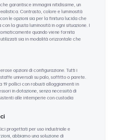
tà che garantisce immagini nitidissime, un
realistica. Contrasto, colore e luminosità
on le opzioni sia per la finitura lucida che
con la giusta luminosità in ogni situazione. I
utomaticamente quando viene fornita
tilizzati sia in modalità orizzontale che
erose opzioni di configurazione. Tutti i
taffe universali su palo, soffitto o parete.
 19 pollici con robusti alloggiamenti in
sori in dotazione, senza necessità di
sistenti alle intemperie con custodia
ci
ci progettati per uso industriale e
zioni, abbiamo una soluzione di