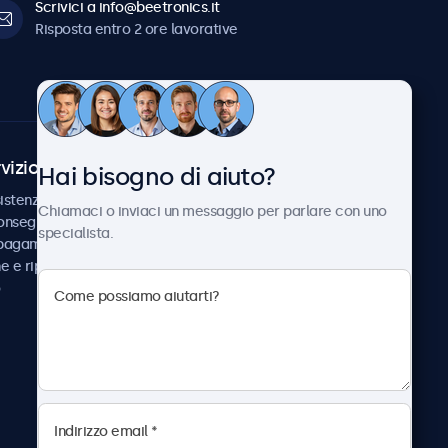
Scrivici a info@beetronics.it
Risposta entro 2 ore lavorative
vizio Clienti
Chi siamo
Hai bisogno di aiuto?
istenza
Collaborazioni
Chiamaci o inviaci un messaggio per parlare con uno
consegna
Notizie e aggiornamenti
specialista.
 pagamento
Informazioni su
ne e riparazione
Beetronics
Lavora con noi
Termini e condizioni
Informativa sulla Privacy