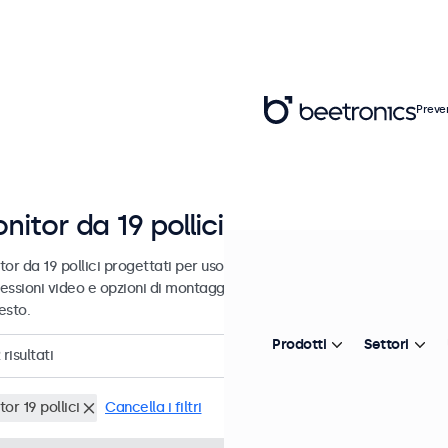
Preve
nitor da 19 pollici
or da 19 pollici progettati per uso industriale e commerciale. Questi
essioni video e opzioni di montaggio versatili, consentendo loro di i
esto.
Prodotti
Settori
risultati
or 19 pollici
Cancella i filtri