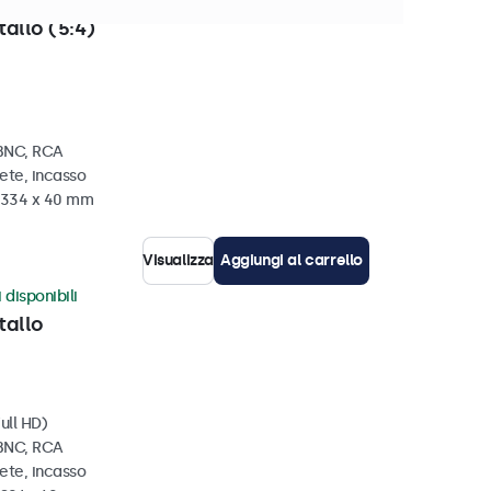
 disponibili
tallo (5:4)
 BNC, RCA
ete, incasso
x 334 x 40 mm
Visualizza
Aggiungi al carrello
 disponibili
tallo
ull HD)
 BNC, RCA
ete, incasso