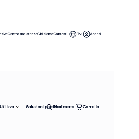
ntivo
Centro assistenza
Chi siamo
Contatti
IT
Accedi
 monitor da 19 pollici offrono varie
ntegrarsi perfettamente qualsiasi
Utilizzo
Soluzioni personalizzate
Ricerca
Carrello
Ordina
Più venduto