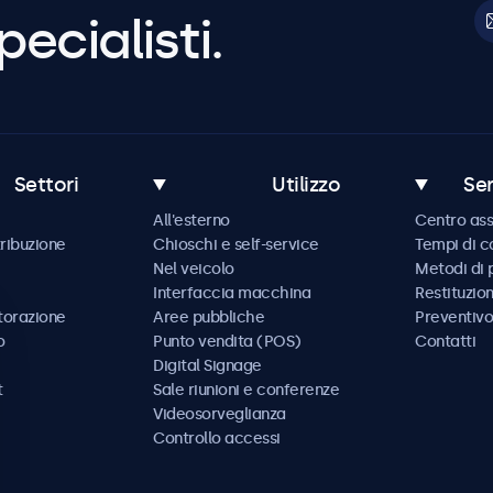
pecialisti.
Settori
Utilizzo
Ser
All'esterno
Centro ass
tribuzione
Chioschi e self-service
Tempi di 
Nel veicolo
Metodi di
Interfaccia macchina
Restituzio
storazione
Aree pubbliche
Preventivo
o
Punto vendita (POS)
Contatti
Digital Signage
t
Sale riunioni e conferenze
Videosorveglianza
Controllo accessi