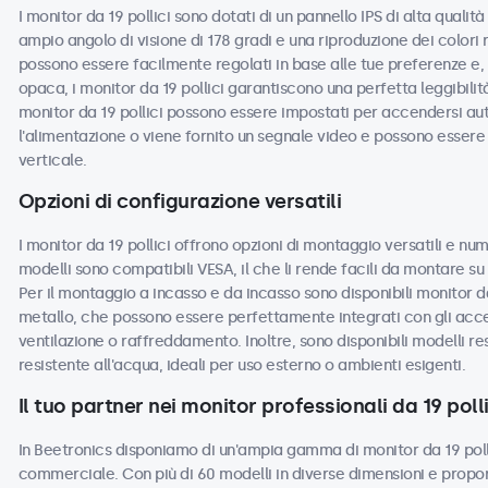
I monitor da 19 pollici sono dotati di un pannello IPS di alta quali
ampio angolo di visione di 178 gradi e una riproduzione dei colori 
possono essere facilmente regolati in base alle tue preferenze e, c
opaca, i monitor da 19 pollici garantiscono una perfetta leggibilità 
monitor da 19 pollici possono essere impostati per accendersi a
l'alimentazione o viene fornito un segnale video e possono essere u
verticale.
Opzioni di configurazione versatili
I monitor da 19 pollici offrono opzioni di montaggio versatili e num
modelli sono compatibili VESA, il che li rende facili da montare su s
Per il montaggio a incasso e da incasso sono disponibili monitor da
metallo, che possono essere perfettamente integrati con gli acces
ventilazione o raffreddamento. Inoltre, sono disponibili modelli re
resistente all'acqua, ideali per uso esterno o ambienti esigenti.
Il tuo partner nei monitor professionali da 19 polli
In Beetronics disponiamo di un'ampia gamma di monitor da 19 polli
commerciale. Con più di 60 modelli in diverse dimensioni e propor