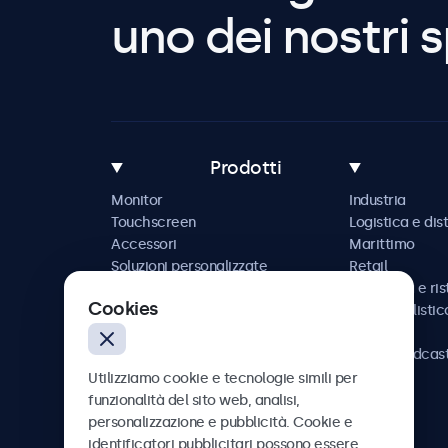
uno dei nostri s
Prodotti
Monitor
Industria
Touchscreen
Logistica e dis
Accessori
Marittimo
Soluzioni personalizzate
Retail
Ospitalità e ri
Cookies
Automobilistic
Ferrovia
AV e broadcas
Sanità
Utilizziamo cookie e tecnologie simili per
funzionalità del sito web, analisi,
personalizzazione e pubblicità. Cookie e
identificatori pubblicitari possono essere