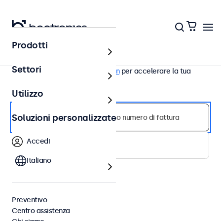
Prodotti
Invia richiesta di restituzione o riparazione
Settori
Hai un account Beetronics?
Login
per accelerare la tua
richiesta.
Utilizzo
Soluzioni personalizzate
Accedi
Italiano
Preventivo
Centro assistenza