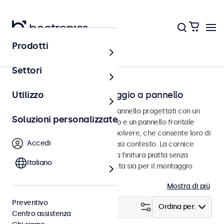
Prodotti
Home
Settori
Touchscreen con montaggio a pannello
Utilizzo
Touchscreen per montaggio a pannello progettati con un
Soluzioni personalizzate
robusto alloggiamento in metallo e un pannello frontale
impermeabile e resistente alla polvere, che consente loro di
Accedi
integrarsi perfettamente qualsiasi contesto. La cornice
sottile e simmetrica fornisce una finitura piatta senza
Italiano
soluzione di continuità ed è adatta sia per il montaggio
verticale che orizzontale.
Mostra di più
Preventivo
Filtro (
8
)
Ordina per:
Centro assistenza