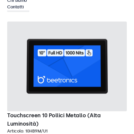
Chi siamo
Contatti
Pannello
Cancella i filtri
Touchscreen 10 Pollici Metallo (Alta
Luminosità)
Articolo:
10HB9M/U1