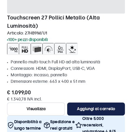
Touchscreen 27 Pollici Metallo (Alta
Luminosità)
Articolo:
27HB9M/U1
100+ pezzi disponibili
Pannello multi-touch Full HD ad alta luminosità
Connessioni: HDMI, DisplayPort, USB-C, VGA
Montaggio: incasso, pannello
Dimensioni esterne: 663 x 400 x 51 mm
€ 1.099,00
€ 1.340,78 IVA incl.
Visualizza
Aggiungi al carrello
Oltre 5.000
Disponibilità a
Spedizione e
recensioni,
lungo termine
resi gratuiti
valutazione 4,8/5