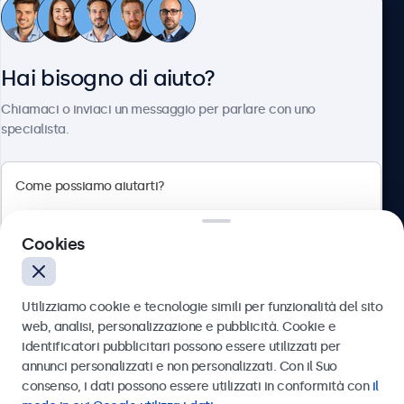
Servizio Clienti
Hai bisogno di aiuto?
Chi siamo
Chiamaci o inviaci un messaggio per parlare con uno
specialista.
Beetronics
Cookies
Via Confienza, 10, 10121 Torino, Italia
4.8/5 la valutazione di 5000+ aziende
Utilizziamo cookie e tecnologie simili per funzionalità del sito
Italiano
web, analisi, personalizzazione e pubblicità. Cookie e
identificatori pubblicitari possono essere utilizzati per
Inviare
annunci personalizzati e non personalizzati. Con il Suo
consenso, i dati possono essere utilizzati in conformità con
il
Oppure chiamaci al
011 1962 1372