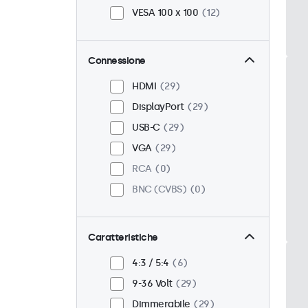
VESA 100 x 100
12
Connessione
HDMI
29
DisplayPort
29
USB-C
29
VGA
29
RCA
0
BNC (CVBS)
0
Caratteristiche
4:3 / 5:4
6
9-36 Volt
29
Dimmerabile
29