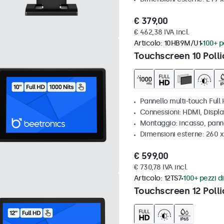
€ 379,00
€ 462,38 IVA incl.
Articolo:
10HB9M/U1
100+ pe
Touchscreen 10 Polli
Pannello multi-touch Full 
Connessioni: HDMI, Displ
Montaggio: incasso, pann
Dimensioni esterne: 260 
€ 599,00
€ 730,78 IVA incl.
Articolo:
12TS7
100+ pezzi di
Touchscreen 12 Polli