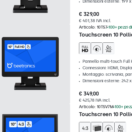
Dimensioni esterne: 199 
€ 329,00
€ 401,38 IVA incl.
Articolo:
10TS7
100+ pezzi di
Touchscreen 10 Polli
Pannello multi-touch Full
Connessioni: HDMI, Displ
Montaggio: scrivania, pa
Dimensioni esterne: 242 
€ 349,00
€ 425,78 IVA incl.
Articolo:
10TSV7M
100+ pezz
Touchscreen 10 Polli