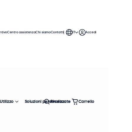
ntivo
Centro assistenza
Chi siamo
Contatti
IT
Accedi
per l'uso continuo in ambienti
no facili da integrare e dispongono
Utilizzo
Soluzioni personalizzate
Ricerca
Carrello
Ordina
Più venduto