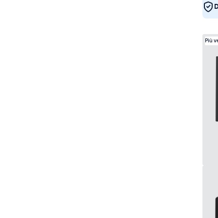
D
Più 