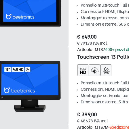
Pannello multi-touch Full 
Connessioni: HDMI, Displ
Montaggio: incasso, pann
Dimensioni esterne: 305 x
€ 649,00
€ 791,78 IVA incl.
Articolo:
13TS7
100+ pezzi di
Touchscreen 13 Polli
Pannello multi-touch Full
Connessioni: HDMI, Displ
Montaggio: scrivania, pa
Dimensioni esterne: 318 
€ 399,00
€ 486,78 IVA incl.
Articolo:
13TS7M
Spedizione