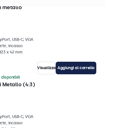
isponibili
i metallo
ayPort, USB-C, VGA
ete, incasso
 123 x 42 mm
Visualizza
Aggiungi al carrello
 disponibili
i Metallo (4:3)
ayPort, USB-C, VGA
ete, incasso