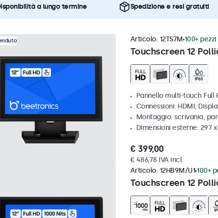
isponibilità a lungo termine
Spedizione e resi gratuiti
Articolo:
12TS7M
100+ pezzi 
venduto
Touchscreen 12 Polli
Pannello multi-touch Full
Connessioni: HDMI, Displ
Montaggio: scrivania, par
Dimensioni esterne: 297 
€ 399,00
€ 486,78 IVA incl.
Articolo:
12HB9M/U1
100+ pe
Touchscreen 12 Polli