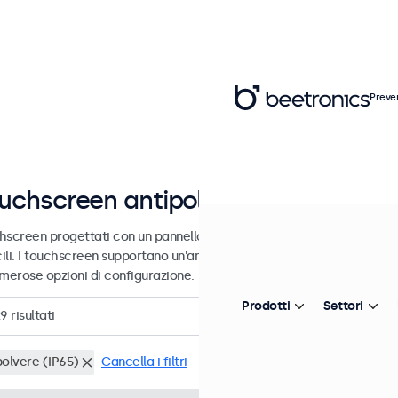
Preve
uchscreen antipolvere
hscreen progettati con un pannello frontale IP65 a tenuta di polvere 
cili. I touchscreen supportano un'ampia tensione di alimentazione, so
umerose opzioni di configurazione.
Prodotti
Settori
29
risultati
polvere (IP65)
Cancella i filtri