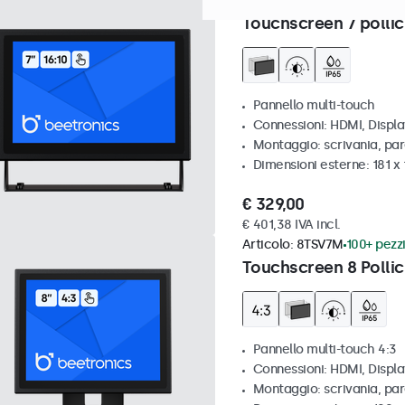
Articolo:
7TS7M
100+ pezzi d
Touchscreen 7 pollic
Pannello multi-touch
Connessioni: HDMI, Displ
Montaggio: scrivania, par
Dimensioni esterne: 181 x
€ 329,00
€ 401,38 IVA incl.
Articolo:
8TSV7M
100+ pezzi
Touchscreen 8 Pollic
Pannello multi-touch 4:3
Connessioni: HDMI, Displ
Montaggio: scrivania, par