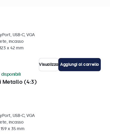
i metallo
ayPort, USB-C, VGA
ete, incasso
 123 x 42 mm
Visualizza
Aggiungi al carrello
 disponibili
i Metallo (4:3)
ayPort, USB-C, VGA
ete, incasso
x 159 x 35 mm