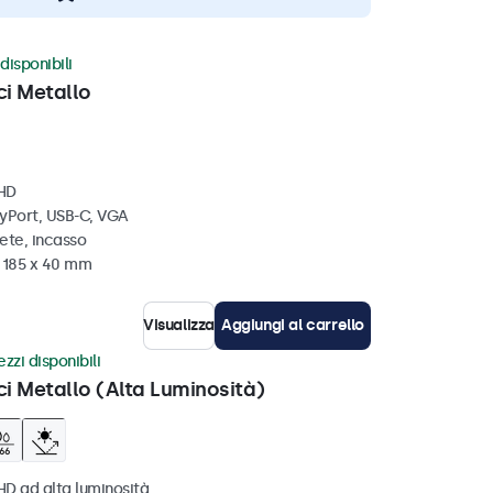
disponibili
ci Metallo
 HD
ayPort, USB-C, VGA
ete, incasso
x 185 x 40 mm
Visualizza
Aggiungi al carrello
zzi disponibili
ci Metallo (Alta Luminosità)
HD ad alta luminosità