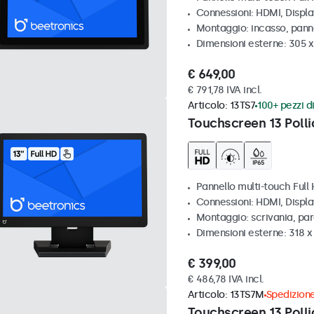
Connessioni: HDMI, Displ
Montaggio: incasso, pann
Dimensioni esterne: 305 x
€ 649,00
€ 791,78 IVA incl.
Articolo:
13TS7
100+ pezzi di
Touchscreen 13 Polli
Pannello multi-touch Full
Connessioni: HDMI, Displ
Montaggio: scrivania, pa
Dimensioni esterne: 318 
€ 399,00
€ 486,78 IVA incl.
Articolo:
13TS7M
Spedizione
Touchscreen 13 Polli