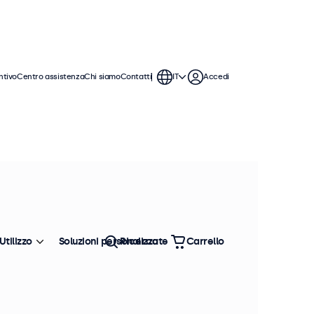
ntivo
Centro assistenza
Chi siamo
Contatti
IT
Accedi
tinuo. I monitor sono facili da
Ordina
Più venduto
Utilizzo
Soluzioni personalizzate
Ricerca
Carrello
isponibili