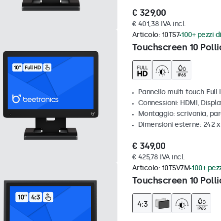
€ 329,00
€ 401,38 IVA incl.
Articolo:
10TS7
100+ pezzi di
Touchscreen 10 Polli
Pannello multi-touch Full
Connessioni: HDMI, Displ
Montaggio: scrivania, pa
Dimensioni esterne: 242 
€ 349,00
€ 425,78 IVA incl.
Articolo:
10TSV7M
100+ pezz
Touchscreen 10 Polli