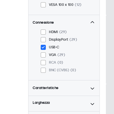
VESA 100 x 100
12
Connessione
HDMI
29
DisplayPort
29
USB-C
VGA
29
RCA
0
BNC (CVBS)
0
Caratteristiche
4:3 / 5:4
6
Larghezza
9-36 Volt
29
Dimmerabile
29