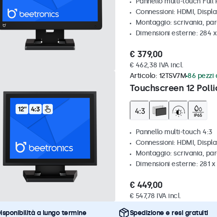
Pannello multi-touch Full
Connessioni: HDMI, Displ
Montaggio: scrivania, pa
Dimensioni esterne: 284 
€ 379,00
€ 462,38 IVA incl.
Articolo:
12TSV7M
86 pezzi 
Touchscreen 12 Polli
Pannello multi-touch 4:3
Connessioni: HDMI, Displ
Montaggio: scrivania, par
Dimensioni esterne: 281 
€ 449,00
€ 547,78 IVA incl.
isponibilità a lungo termine
Spedizione e resi gratuiti