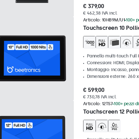
€ 379,00
€ 462,38 IVA incl.
Articolo:
10HB9M/U1
100+ pe
Touchscreen 10 Polli
Pannello multi-touch Full 
Connessioni: HDMI, Displ
Montaggio: incasso, pann
Dimensioni esterne: 260 
€ 599,00
€ 730,78 IVA incl.
Articolo:
12TS7
100+ pezzi di
Touchscreen 12 Polli