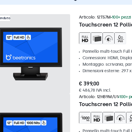
Articolo:
12TS7M
100+ pezzi 
venduto
Touchscreen 12 Polli
Pannello multi-touch Full
Connessioni: HDMI, Displ
Montaggio: scrivania, par
Dimensioni esterne: 297 
€ 399,00
€ 486,78 IVA incl.
Articolo:
12HB9M/U1
100+ pe
Touchscreen 12 Polli
Pannello multi-touch Full 