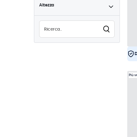
Altezza
Alta luminosità
8
Leggibile alla luce del sole
8
Resistente all'acqua (IP65)
29
Antipolvere (IP65)
29
D
Utilizzo continuo (24/7)
29
Antivandalismo
29
Più 
EN50155
29
eMark
29
DNV
28