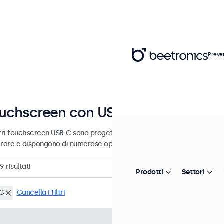
Preve
uchscreen con USB-C
tri touchscreen USB-C sono progettati per uso professionale e uso con
grare e dispongono di numerose opzioni di configurazione.
29
risultati
Prodotti
Settori
C
Cancella i filtri
Articolo:
7TS7M
100+ pezzi d