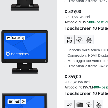
Dimensioni esterne: 199 
€ 329,00
€ 401,38 IVA incl.
Articolo:
10TS7
100+ pezzi di
Touchscreen 10 Polli
Pannello multi-touch Full
Connessioni: HDMI, Displ
Montaggio: scrivania, pa
Dimensioni esterne: 242 
€ 349,00
€ 425,78 IVA incl.
Articolo:
10TSV7M
100+ pezz
Touchscreen 10 Polli