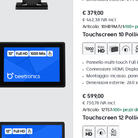
€ 379,00
€ 462,38 IVA incl.
Articolo:
10HB9M/U1
100+ pe
Touchscreen 10 Polli
Pannello multi-touch Full 
Connessioni: HDMI, Displ
Montaggio: incasso, pann
Dimensioni esterne: 260 
€ 599,00
€ 730,78 IVA incl.
Articolo:
12TS7
100+ pezzi di
Touchscreen 12 Polli