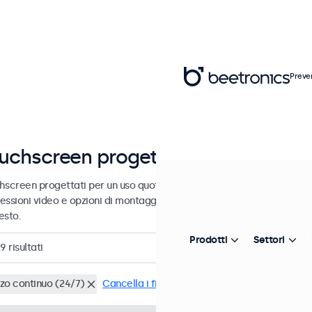
Preve
uchscreen progettati per l'uso con
hscreen progettati per un uso quotidiano, intensivo e continuativo. 
essioni video e opzioni di montaggio versatili, consentendo loro di i
esto.
Prodotti
Settori
29
risultati
zzo continuo (24/7)
Cancella i filtri