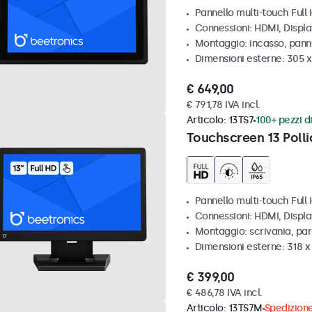
Pannello multi-touch Full 
Connessioni: HDMI, Displ
Montaggio: incasso, pann
Dimensioni esterne: 305 x
€ 649,00
€ 791,78 IVA incl.
Articolo:
13TS7
100+ pezzi di
Touchscreen 13 Polli
Pannello multi-touch Full
Connessioni: HDMI, Displ
Montaggio: scrivania, pa
Dimensioni esterne: 318 
€ 399,00
€ 486,78 IVA incl.
Articolo:
13TS7M
Spedizione