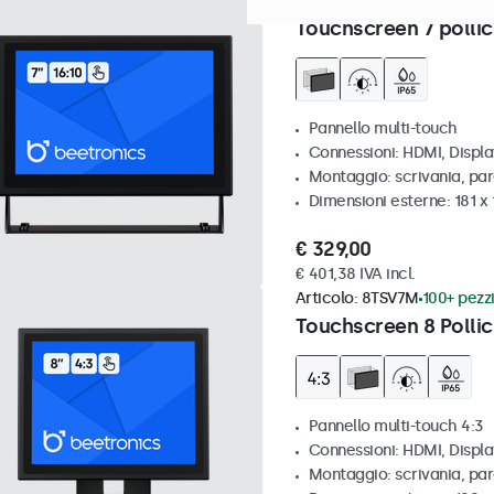
Articolo:
7TS7M
100+ pezzi d
Touchscreen 7 pollic
Pannello multi-touch
Connessioni: HDMI, Displ
Montaggio: scrivania, par
Dimensioni esterne: 181 x
€ 329,00
€ 401,38 IVA incl.
Articolo:
8TSV7M
100+ pezzi
Touchscreen 8 Pollic
Pannello multi-touch 4:3
Connessioni: HDMI, Displ
Montaggio: scrivania, par