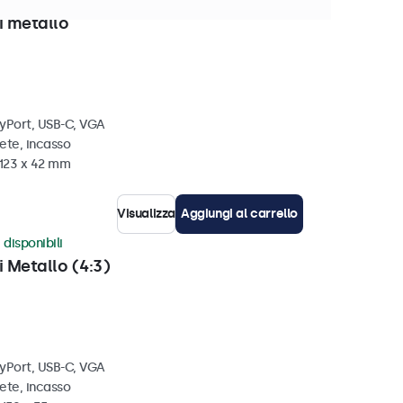
isponibili
i metallo
ayPort, USB-C, VGA
ete, incasso
 123 x 42 mm
Visualizza
Aggiungi al carrello
 disponibili
i Metallo (4:3)
ayPort, USB-C, VGA
ete, incasso