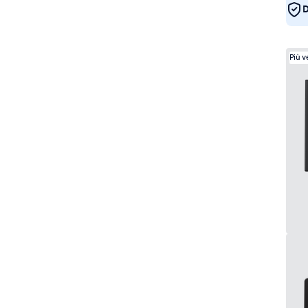
D
Più 