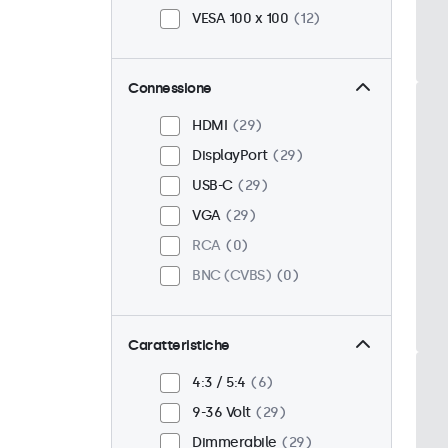
VESA 100 x 100
12
Connessione
HDMI
29
DisplayPort
29
USB-C
29
VGA
29
RCA
0
BNC (CVBS)
0
Caratteristiche
4:3 / 5:4
6
9-36 Volt
29
Dimmerabile
29