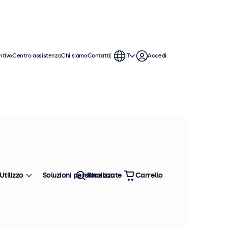
ntivo
Centro assistenza
Chi siamo
Contatti
IT
Accedi
tinuo
Questi touchscreen offrono varie
ntegrarsi perfettamente qualsiasi
Utilizzo
Soluzioni personalizzate
Ricerca
Carrello
Ordina
Più venduto