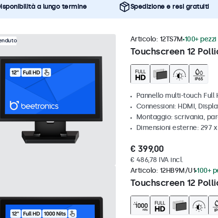
isponibilità a lungo termine
Spedizione e resi gratuiti
Articolo:
12TS7M
100+ pezzi 
venduto
Touchscreen 12 Polli
Pannello multi-touch Full
Connessioni: HDMI, Displ
Montaggio: scrivania, par
Dimensioni esterne: 297 
€ 399,00
€ 486,78 IVA incl.
Articolo:
12HB9M/U1
100+ pe
Touchscreen 12 Polli