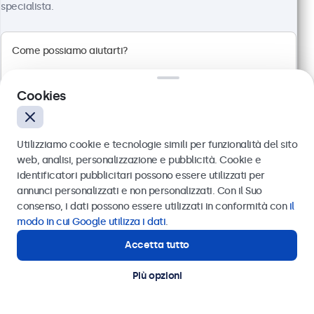
specialista.
Cookies
Utilizziamo cookie e tecnologie simili per funzionalità del sito
web, analisi, personalizzazione e pubblicità. Cookie e
identificatori pubblicitari possono essere utilizzati per
Inviare
annunci personalizzati e non personalizzati. Con il Suo
consenso, i dati possono essere utilizzati in conformità con
il
Oppure chiamaci al
011 1962 1372
modo in cui Google utilizza i dati
.
Ricevitore di infrarossi
Articolo:
IRC7
Accetta tutto
Hai bisogno di aiuto?
3 pezzi disponibili
Contatta i nostri esperti
Estende l'IR del vostro Beetronics Monitor
Più opzioni
Facile e veloce da installare
Collegamento: jack da 3,5 mm