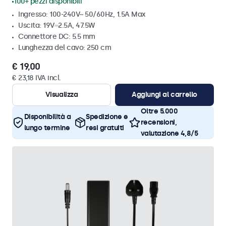
100+ pezzi disponibili
Ingresso: 100-240V~ 50/60Hz, 1.5A Max
Uscita: 19V⎓2.5A, 47.5W
Connettore DC: 5.5 mm
Lunghezza del cavo: 250 cm
€ 19,00
€ 23,18 IVA incl.
Visualizza
Aggiungi al carrello
Oltre 5.000
Disponibilità a
Spedizione e
recensioni,
lungo termine
resi gratuiti
valutazione 4,8/5