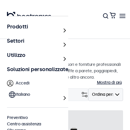
Prodotti
Home
Settori
Accessori
Utilizzo
Un vasto assortimento di accessori e forniture professionali
Soluzioni personalizzate
per i suoi display Beetronics. Staffe a parete, poggiapiedi,
cavi video, dimmer, connettori e altro ancora.
Mostra di più
Accedi
Filtro (
Italiano
28
)
Ordina per:
Preventivo
Centro assistenza