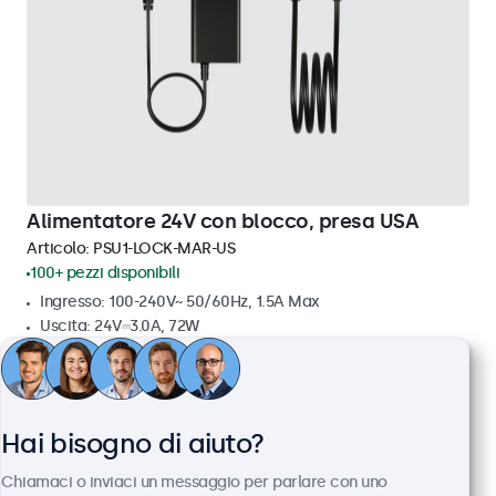
Alimentatore 24V con blocco, presa USA
Articolo:
PSU1-LOCK-MAR-US
100+ pezzi disponibili
Ingresso: 100-240V~ 50/60Hz, 1.5A Max
Uscita: 24V⎓3.0A, 72W
Connettore DC: 5.5 mm DE × 2.1 mm DI
Lunghezza del cavo: 250 cm
€ 19,00
Hai bisogno di aiuto?
€ 23,18 IVA incl.
Visualizza
Aggiungi al carrello
Chiamaci o inviaci un messaggio per parlare con uno