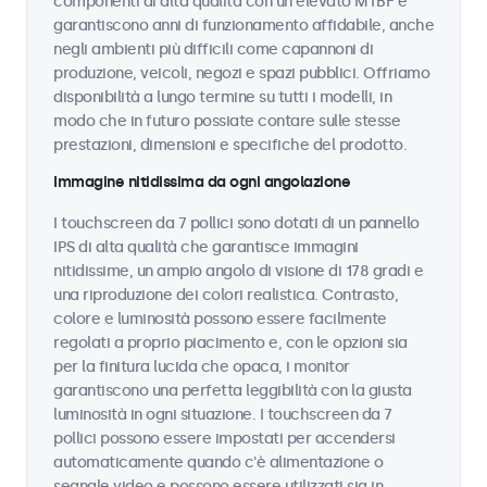
componenti di alta qualità con un elevato MTBF e
garantiscono anni di funzionamento affidabile, anche
negli ambienti più difficili come capannoni di
produzione, veicoli, negozi e spazi pubblici. Offriamo
disponibilità a lungo termine su tutti i modelli, in
modo che in futuro possiate contare sulle stesse
prestazioni, dimensioni e specifiche del prodotto.
Immagine nitidissima da ogni angolazione
I touchscreen da 7 pollici sono dotati di un pannello
IPS di alta qualità che garantisce immagini
nitidissime, un ampio angolo di visione di 178 gradi e
una riproduzione dei colori realistica. Contrasto,
colore e luminosità possono essere facilmente
regolati a proprio piacimento e, con le opzioni sia
per la finitura lucida che opaca, i monitor
garantiscono una perfetta leggibilità con la giusta
luminosità in ogni situazione. I touchscreen da 7
pollici possono essere impostati per accendersi
automaticamente quando c'è alimentazione o
segnale video e possono essere utilizzati sia in