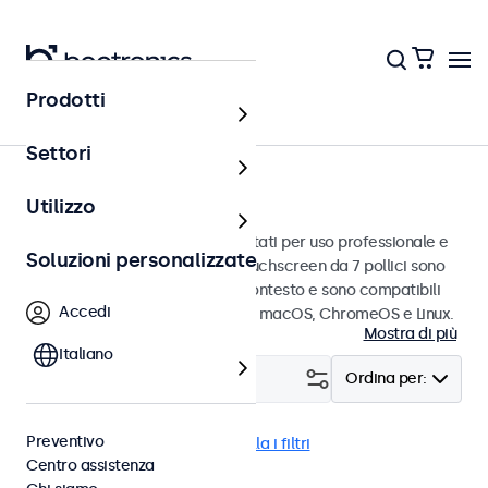
Prodotti
Touchscreen
Settori
Touchscreen da 7 pollici
Utilizzo
Touchscreen da 7 pollici progettati per uso professionale e
Soluzioni personalizzate
uso continuo. Questi monitor touchscreen da 7 pollici sono
facili da integrare in qualsiasi contesto e sono compatibili
Accedi
con i sistemi operativi Windows, macOS, ChromeOS e Linux.
Mostra di più
Italiano
Filtro (
1
)
Ordina per:
Preventivo
Touchscreen 7 pollici
Cancella i filtri
Centro assistenza