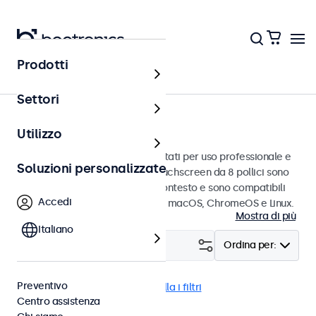
Prodotti
Touchscreen
Settori
Touchscreen da 8 pollici
Utilizzo
Touchscreen da 8 pollici progettati per uso professionale e
Soluzioni personalizzate
uso continuo. Questi monitor touchscreen da 8 pollici sono
facili da integrare in qualsiasi contesto e sono compatibili
Accedi
con i sistemi operativi Windows, macOS, ChromeOS e Linux.
Mostra di più
Italiano
Filtro (
1
)
Ordina per:
Preventivo
Touchscreen 8 pollici
Cancella i filtri
Centro assistenza