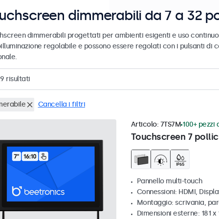
uchscreen dimmerabili da 7 a 32 pol
hscreen dimmerabili progettati per ambienti esigenti e uso continuo
illuminazione regolabile e possono essere regolati con i pulsanti di 
onale.
29
risultati
erabile
Cancella i filtri
Articolo:
7TS7M
100+ pezzi d
Touchscreen 7 pollic
Pannello multi-touch
Connessioni: HDMI, Displ
Montaggio: scrivania, par
Dimensioni esterne: 181 x