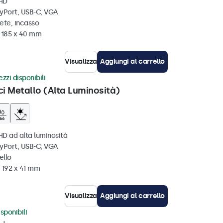
 HD
ayPort, USB-C, VGA
ete, incasso
x 185 x 40 mm
Visualizza
Aggiungi al carrello
zzi disponibili
ci Metallo (Alta Luminosità)
HD ad alta luminosità
ayPort, USB-C, VGA
ello
 192 x 41 mm
Visualizza
Aggiungi al carrello
sponibili