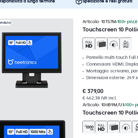
isponibilità a lungo termine
Spedizione e resi gratuiti
Articolo:
10TS7M
100+ pezzi 
venduto
Touchscreen 10 Polli
Pannello multi-touch Full
Connessioni: HDMI, Displ
Montaggio: scrivania, par
Dimensioni esterne: 249 
€ 379,00
€ 462,38 IVA incl.
Articolo:
10HB9M/U1
100+ pe
Touchscreen 10 Polli