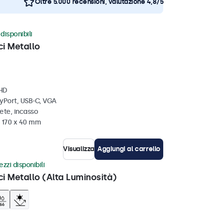
Oltre 5.000 recensioni, valutazione 4,8/5
disponibili
ci Metallo
 HD
ayPort, USB-C, VGA
ete, incasso
x 170 x 40 mm
Visualizza
Aggiungi al carrello
zzi disponibili
ci Metallo (Alta Luminosità)