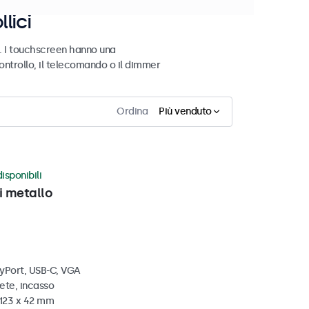
lici
. I touchscreen hanno una
controllo, il telecomando o il dimmer
Ordina
Più venduto
isponibili
i metallo
ayPort, USB-C, VGA
ete, incasso
 123 x 42 mm