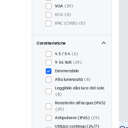
VGA
29
RCA
0
BNC (CVBS)
0
Caratteristiche
4:3 / 5:4
6
9-36 Volt
29
Dimmerabile
Alta luminosità
8
Leggibile alla luce del sole
8
Resistente all'acqua (IP65)
29
Antipolvere (IP65)
29
Utilizzo continuo (24/7)