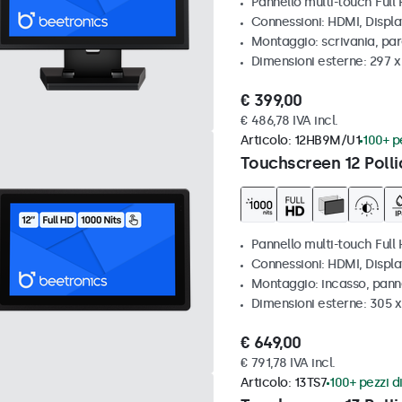
Pannello multi-touch Full
Connessioni: HDMI, Displ
Montaggio: scrivania, par
Dimensioni esterne: 297 
€ 399,00
€ 486,78 IVA incl.
Articolo:
12HB9M/U1
100+ pe
Touchscreen 12 Polli
Pannello multi-touch Full 
Connessioni: HDMI, Displ
Montaggio: incasso, pann
Dimensioni esterne: 305 x
€ 649,00
€ 791,78 IVA incl.
Articolo:
13TS7
100+ pezzi di