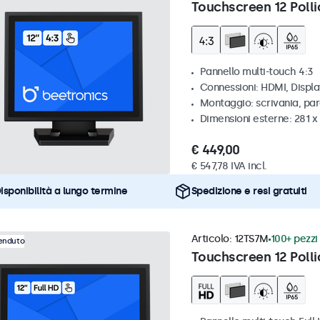
Touchscreen 12 Polli
Pannello multi-touch 4:3
Connessioni: HDMI, Displ
Montaggio: scrivania, par
Dimensioni esterne: 281 
€ 449,00
€ 547,78 IVA incl.
isponibilità a lungo termine
Spedizione e resi gratuiti
Articolo:
12TS7M
100+ pezzi 
venduto
Touchscreen 12 Polli