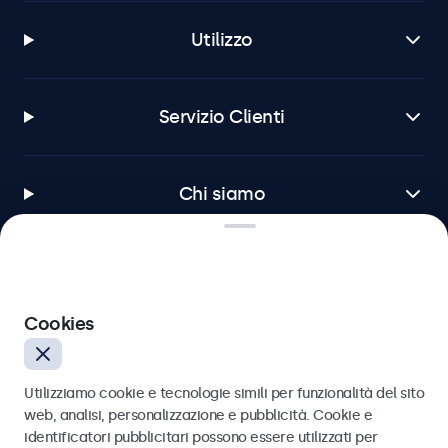
Utilizzo
Servizio Clienti
Chi siamo
Beetronics
Cookies
Via Confienza, 10, 10121 Torino, Italia
Utilizziamo cookie e tecnologie simili per funzionalità del sito
4.8/5 la valutazione di 5000+ aziende
web, analisi, personalizzazione e pubblicità. Cookie e
identificatori pubblicitari possono essere utilizzati per
Italiano