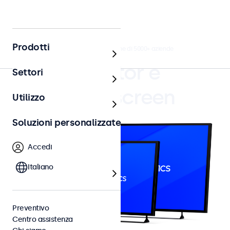
Prodotti
4.8/5 la valutazione di 5000+ aziende
Monitor e
Settori
Touchscreen
Utilizzo
Soluzioni personalizzate
Accedi
Italiano
Preventivo
Centro assistenza