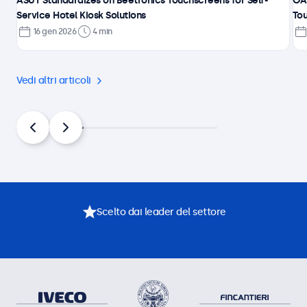
ASUT Standardizes on Beetronics Touchscreens for Self-
ÖA
Service Hotel Kiosk Solutions
Tou
16 gen 2026
4 min
Vedi altri articoli
Scelto dai leader del settore