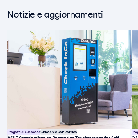
Notizie e aggiornamenti
Progetti di successo
Chioschi e self-service
Pro