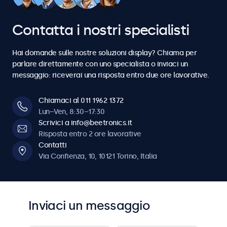
6
6
6
6
6
5
5
5
5
5
5
5
4
4
7
7
7
7
7
Contatta i nostri specialisti
6
6
6
6
6
6
6
5
5
8
8
8
8
8
Hai domande sulle nostre soluzioni display? Chiama per
7
7
7
7
7
7
7
parlare direttamente con uno specialista o inviaci un
6
6
messaggio: riceverai una risposta entro due ore lavorative.
9
9
9
9
9
8
8
8
8
8
8
8
7
7
Chiamaci al 011 1962 1372
0
0
0
0
0
Lun–Ven, 8:30–17:30
9
9
9
9
9
9
9
Scrivici a info@beetronics.it
8
8
Risposta entro 2 ore lavorative
0
0
0
0
0
0
0
Contatti
9
9
Via Confienza, 10, 10121 Torino, Italia
0
0
Inviaci un messaggio