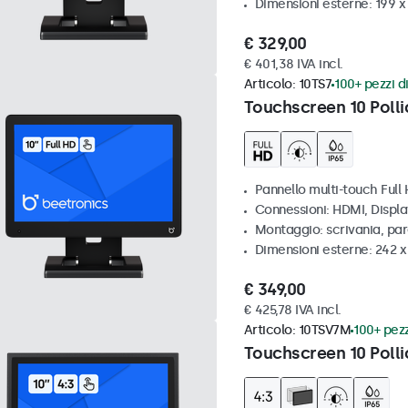
Dimensioni esterne: 199 
€ 329,00
€ 401,38 IVA incl.
Articolo:
10TS7
100+ pezzi di
Touchscreen 10 Polli
Pannello multi-touch Full
Connessioni: HDMI, Displ
Montaggio: scrivania, pa
Dimensioni esterne: 242 
€ 349,00
€ 425,78 IVA incl.
Articolo:
10TSV7M
100+ pezz
Touchscreen 10 Polli