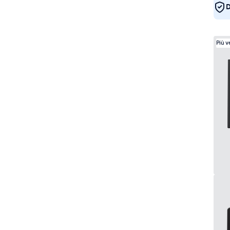
D
Più 