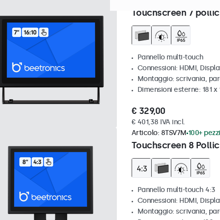
Articolo:
7TS7M
100+ pezzi d
Touchscreen 7 pollic
Pannello multi-touch
Connessioni: HDMI, Displ
Montaggio: scrivania, par
Dimensioni esterne: 181 x
€ 329,00
€ 401,38 IVA incl.
Articolo:
8TSV7M
100+ pezzi
Touchscreen 8 Pollic
Pannello multi-touch 4:3
Connessioni: HDMI, Displ
Montaggio: scrivania, par