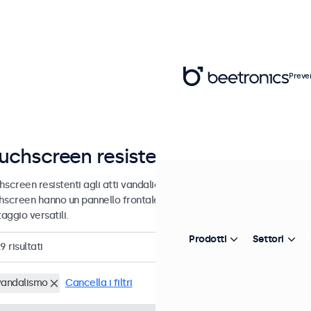
Preve
uchscreen resistenti agli atti vandal
screen resistenti agli atti vandalici progettati per un uso intensivo e 
hscreen hanno un pannello frontale rinforzato e un robusto alloggiam
aggio versatili.
Prodotti
Settori
29
risultati
vandalismo
Cancella i filtri