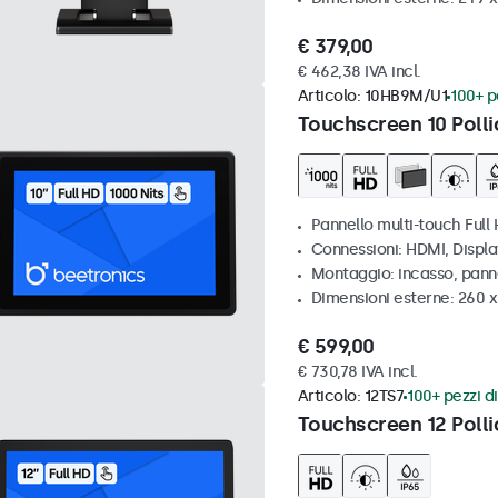
€ 379,00
€ 462,38 IVA incl.
Articolo:
10HB9M/U1
100+ pe
Touchscreen 10 Polli
Pannello multi-touch Full 
Connessioni: HDMI, Displ
Montaggio: incasso, pann
Dimensioni esterne: 260 
€ 599,00
€ 730,78 IVA incl.
Articolo:
12TS7
100+ pezzi di
Touchscreen 12 Polli