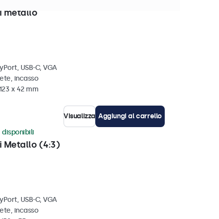
isponibili
i metallo
ayPort, USB-C, VGA
ete, incasso
 123 x 42 mm
Visualizza
Aggiungi al carrello
 disponibili
i Metallo (4:3)
ayPort, USB-C, VGA
ete, incasso