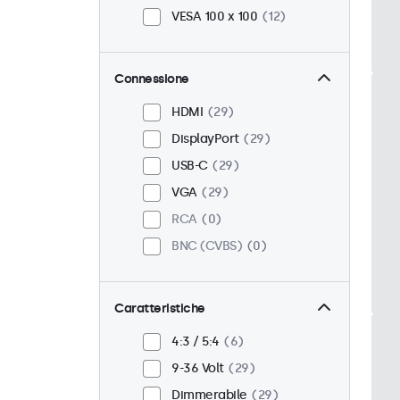
VESA 100 x 100
12
Connessione
HDMI
29
DisplayPort
29
USB-C
29
VGA
29
RCA
0
BNC (CVBS)
0
Caratteristiche
4:3 / 5:4
6
9-36 Volt
29
Dimmerabile
29