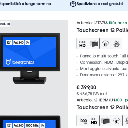
isponibilità a lungo termine
Spedizione e resi gratuiti
Articolo:
12TS7M
100+ pezzi 
venduto
Touchscreen 12 Polli
Pannello multi-touch Full
Connessioni: HDMI, Displ
Montaggio: scrivania, par
Dimensioni esterne: 297 
€ 399,00
€ 486,78 IVA incl.
Articolo:
12HB9M/U1
100+ pe
Touchscreen 12 Polli