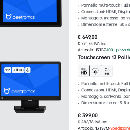
Pannello multi-touch Full 
Connessioni: HDMI, Displ
Montaggio: incasso, pann
Dimensioni esterne: 305 x
€ 649,00
€ 791,78 IVA incl.
Articolo:
13TS7
100+ pezzi di
Touchscreen 13 Polli
Pannello multi-touch Full
Connessioni: HDMI, Displ
Montaggio: scrivania, pa
Dimensioni esterne: 318 
€ 399,00
€ 486,78 IVA incl.
Articolo:
13TS7M
Spedizione