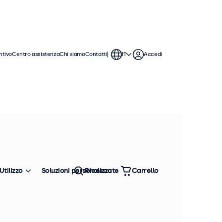
ntivo
Centro assistenza
Chi siamo
Contatti
IT
Accedi
ici
continuo in ambienti difficili. Questi
ento in metallo con opzioni di
Utilizzo
Soluzioni personalizzate
Ricerca
Carrello
Ordina
Più venduto