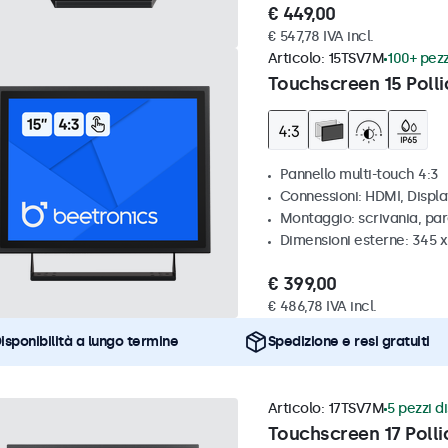
€ 449,00
€ 547,78 IVA incl.
Articolo:
15TSV7M
100+ pezz
Touchscreen 15 Polli
Pannello multi-touch 4:3
Connessioni: HDMI, Displ
Montaggio: scrivania, par
Dimensioni esterne: 345 
€ 399,00
€ 486,78 IVA incl.
isponibilità a lungo termine
Spedizione e resi gratuiti
Articolo:
17TSV7M
5 pezzi di
Touchscreen 17 Pollic