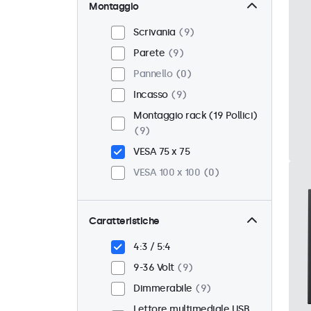
Montaggio
Scrivania
9
Parete
9
Pannello
0
Incasso
9
Montaggio rack (19 Pollici)
9
VESA 75 x 75
VESA 100 x 100
0
Caratteristiche
4:3 / 5:4
9-36 Volt
9
Dimmerabile
9
Lettore multimediale USB