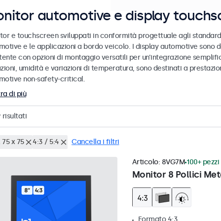
nitor automotive e display touchs
tor e touchscreen sviluppati in conformità progettuale agli standard
motive e le applicazioni a bordo veicolo. I display automotive sono d
tente con opzioni di montaggio versatili per un’integrazione semplific
zioni, umidità e variazioni di temperatura, sono destinati a prestazioni
motive non-safety-critical.
ra di più
9
risultati
 75 x 75
4:3 / 5:4
Cancella i filtri
Articolo:
8VG7M
100+ pezzi 
Monitor 8 Pollici Met
Formato 4:3