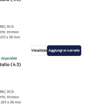
 BNC, RCA
ete, incasso
x 213 x 38 mm
Visualizza
Aggiungi al carrello
 disponibili
tallo (4:3)
 BNC, RCA
ete, incasso
x 259 x 38 mm