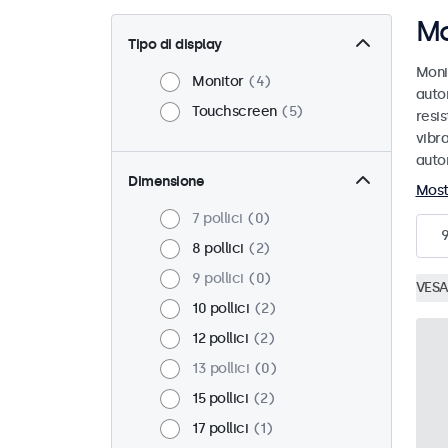
Mo
Tipo di display
Moni
Monitor
4
auto
Touchscreen
5
resis
vibra
auto
Dimensione
Most
7 pollici
0
8 pollici
2
9 pollici
0
VESA
10 pollici
2
12 pollici
2
13 pollici
0
15 pollici
2
17 pollici
1