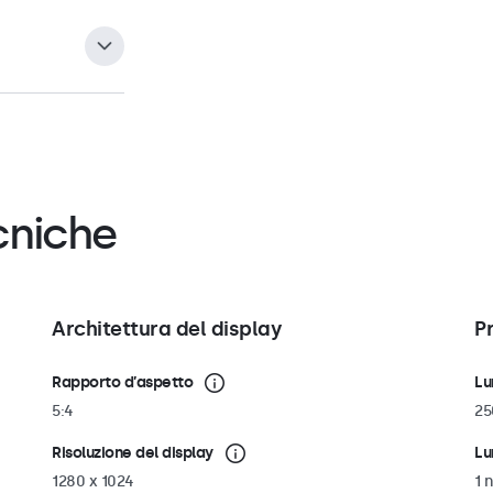
rsale da 100 mm
o sia in
i montaggio
, supporti a
llica che può
ri per le viti che
ola adatta per il
esidera, la staffa
izzare il
e il touchscreen
cniche
che verticale.
Architettura del display
P
Rapporto d’aspetto
Lu
5:4
25
Risoluzione del display
Lu
1280 x 1024
1 n