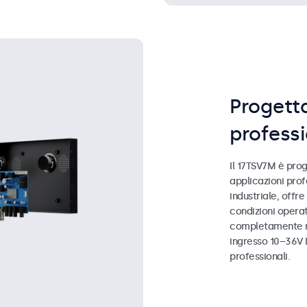
Progetta
profess
Il 17TSV7M è prog
applicazioni prof
industriale, offr
condizioni operat
completamente re
ingresso 10–36V D
professionali.