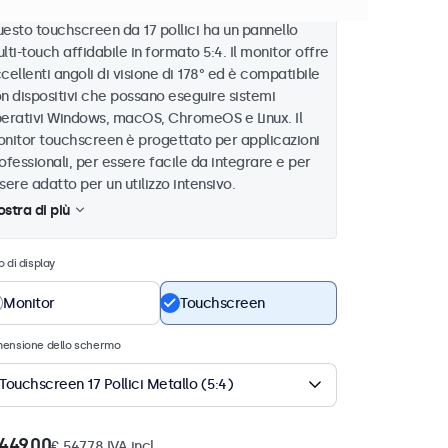
esto touchscreen da 17 pollici ha un pannello
lti-touch affidabile in formato 5:4. Il monitor offre
cellenti angoli di visione di 178° ed è compatibile
n dispositivi che possano eseguire sistemi
erativi Windows, macOS, ChromeOS e Linux. Il
nitor touchscreen è progettato per applicazioni
ofessionali, per essere facile da integrare e per
sere adatto per un utilizzo intensivo.
stra di più
o di display
Monitor
Touchscreen
mensione dello schermo
Touchscreen 17 Pollici Metallo (5:4)
449,00
€ 547,78 IVA incl.