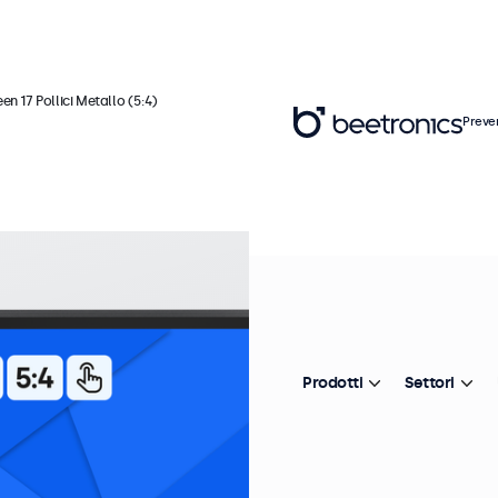
en 17 Pollici Metallo (5:4)
Preve
Ar
T
M
Prodotti
Settori
In