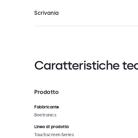
Il touchscreen è dotato di un supporto VESA unive
sul retro dell'alloggiamento, permettendo il fissaggi
Scrivania
orientamento orizzontale che verticale su staffe d
universali, come bracci per monitor, staffe a parete
Il touchscreen è dotato di una robusta staffa meta
soffitto e staffe a palo.
essere inclinata di 180 gradi. La staffa è dotata di fo
ne consentono il fissaggio a una superficie, rendend
montaggio su scrivania, parete e soffitto. Se lo si d
può essere facilmente rimossa in modo da poter util
supporto VESA da 100 mm. Ciò consente di collegar
Caratteristiche te
a poggiapiedi o staffe universali, sia in orizzontale 
Prodotto
Fabbricante
Beetronics
Linea di prodotto
Touchscreen Series