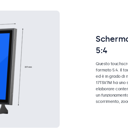
Schermo
5:4
Questo touchscree
formato 5:4. Il to
ed è in grado di r
17TSV7M ha uno s
elaborare contem
un funzionament
scorrimento, zoo