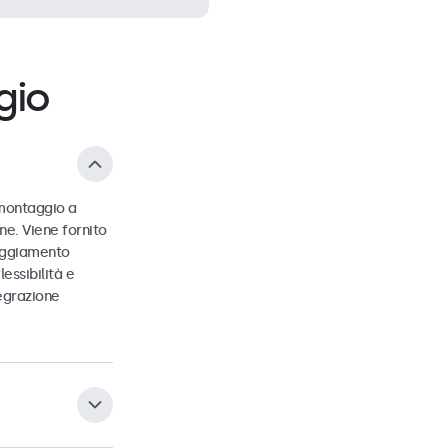
gio
 montaggio a
ne. Viene fornito
loggiamento
essibilità e
tegrazione