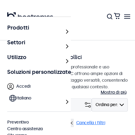
Prodotti
Home
Settori
Monitor BNC da 7 a 32 pollici
Utilizzo
Monitor BNC progettati per uso professionale e uso
Soluzioni personalizzate
continuativo. Questi monitor BNC offrono ampie opzioni di
configurazione e opzioni di montaggio versatili, consentendo
Accedi
loro di integrarsi perfettamente qualsiasi contesto.
Mostra di più
Italiano
Filtro (
1
)
Ordina per:
Preventivo
BNC (CVBS)
Monitor 9 pollici
Cancella i filtri
Centro assistenza