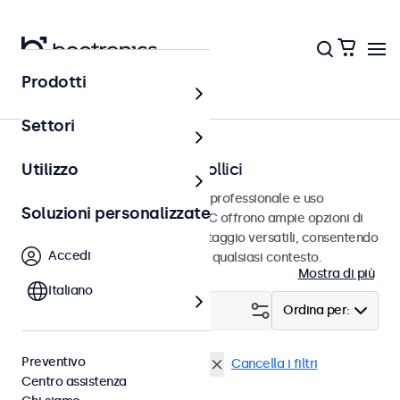
Prodotti
Home
Settori
Monitor BNC da 7 a 32 pollici
Utilizzo
Monitor BNC progettati per uso professionale e uso
Soluzioni personalizzate
continuativo. Questi monitor BNC offrono ampie opzioni di
configurazione e opzioni di montaggio versatili, consentendo
Accedi
loro di integrarsi perfettamente qualsiasi contesto.
Mostra di più
Italiano
Filtro (
1
)
Ordina per:
Preventivo
BNC (CVBS)
Monitor 27 pollici
Cancella i filtri
Centro assistenza