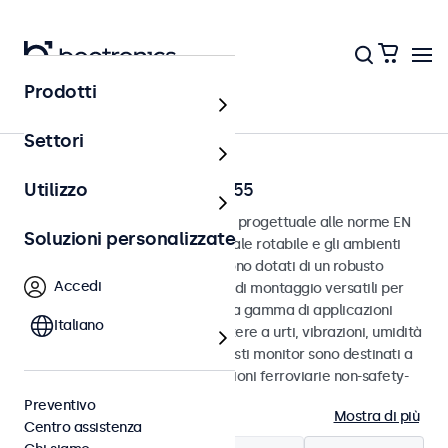
Prodotti
Home
Settori
Monitor ferroviari EN 50155
Utilizzo
Monitor sviluppati in conformità progettuale alle norme EN
Soluzioni personalizzate
50155 e EN 45545-2 per il materiale rotabile e gli ambienti
ferroviari. I monitor ferroviari sono dotati di un robusto
Accedi
involucro in metallo con opzioni di montaggio versatili per
un’integrazione fluida in un’ampia gamma di applicazioni
Italiano
ferroviarie. Progettati per resistere a urti, vibrazioni, umidità
e variazioni di temperatura, questi monitor sono destinati a
prestazioni affidabili in applicazioni ferroviarie non-safety-
critical.
Preventivo
Mostra di più
Centro assistenza