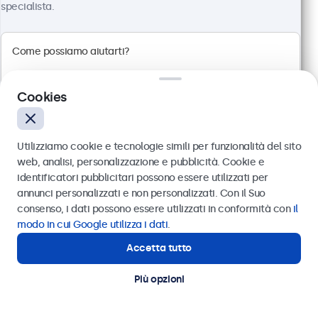
specialista.
Visualizza
Aggiungi al carrello
Cookies
Utilizziamo cookie e tecnologie simili per funzionalità del sito
web, analisi, personalizzazione e pubblicità. Cookie e
identificatori pubblicitari possono essere utilizzati per
Inviare
annunci personalizzati e non personalizzati. Con il Suo
consenso, i dati possono essere utilizzati in conformità con
il
Oppure chiamaci al
011 1962 1372
modo in cui Google utilizza i dati
.
Accetta tutto
Hai bisogno di aiuto?
Monitor 24 Pollici Metallo
Contatta i nostri esperti
Articolo:
24HD7M
Più opzioni
100+ pezzi disponibili