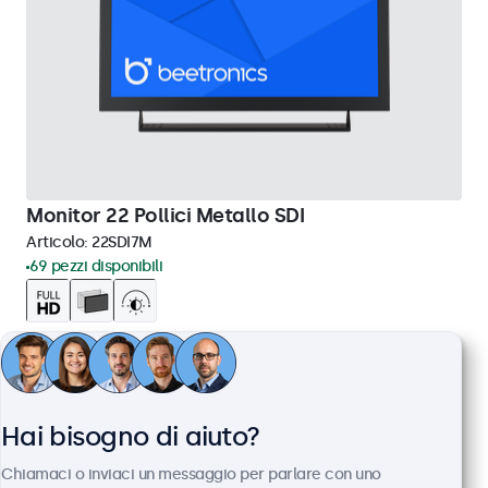
Monitor 22 Pollici Metallo SDI
Articolo:
22SDI7M
69 pezzi disponibili
Risoluzione 1920 x 1080 (Full HD)
HDMI (ingresso + uscita), SDI (2x ingresso + 2x uscita)
Installazione: incasso, parete, scrivania
Dimensioni esterne: 511 x 309 x 43 mm
Hai bisogno di aiuto?
€ 799,00
Chiamaci o inviaci un messaggio per parlare con uno
€ 974,78 IVA incl.