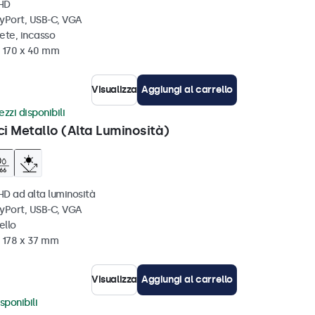
 HD
ayPort, USB-C, VGA
ete, incasso
x 170 x 40 mm
Visualizza
Aggiungi al carrello
zzi disponibili
ci Metallo (Alta Luminosità)
HD ad alta luminosità
ayPort, USB-C, VGA
ello
x 178 x 37 mm
Visualizza
Aggiungi al carrello
sponibili