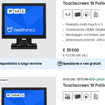
Touchscreen 10 Polli
Pannello multi-touch 4:3
Connessioni: HDMI, Displ
Montaggio: scrivania, par
Dimensioni esterne: 228 x
€ 359,00
€ 437,98 IVA incl.
isponibilità a lungo termine
Spedizione e resi gratuiti
Articolo:
10TS7M
100+ pezzi 
venduto
Touchscreen 10 Polli