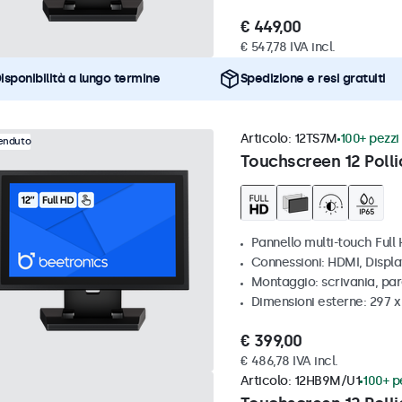
€ 449,00
€ 547,78 IVA incl.
isponibilità a lungo termine
Spedizione e resi gratuiti
Articolo:
12TS7M
100+ pezzi 
venduto
Touchscreen 12 Polli
Pannello multi-touch Full
Connessioni: HDMI, Displ
Montaggio: scrivania, par
Dimensioni esterne: 297 
€ 399,00
€ 486,78 IVA incl.
Articolo:
12HB9M/U1
100+ pe