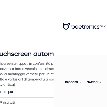
Preve
uchscreen automotive eMark
hscreen sviluppati in conformità progettuale agli standard eMark e S
icazioni a bordo veicolo. I touchscreen automotive sono dotati di un
ni di montaggio versatili per un’integrazione semplificata. Progettati 
tà e variazioni di temperatura, sono destinati a prestazioni affidabil
Prodotti
Settori
y-critical.
ra di più
29
risultati