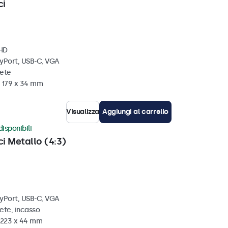
ci
 HD
ayPort, USB-C, VGA
rete
x 179 x 34 mm
Visualizza
Aggiungi al carrello
disponibili
ci Metallo (4:3)
ayPort, USB-C, VGA
ete, incasso
x 223 x 44 mm