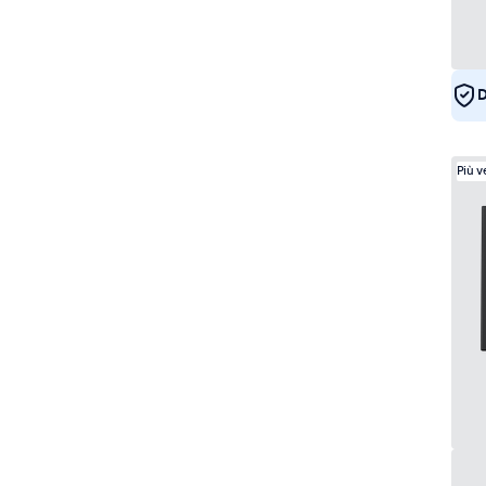
D
Più 