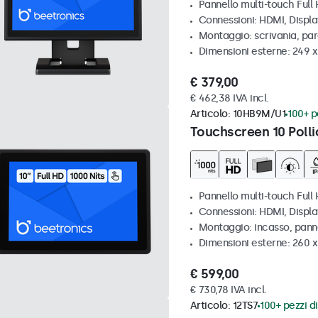
Pannello multi-touch Full
Connessioni: HDMI, Displ
Montaggio: scrivania, par
Dimensioni esterne: 249 
€ 379,00
€ 462,38 IVA incl.
Articolo:
10HB9M/U1
100+ pe
Touchscreen 10 Polli
Pannello multi-touch Full 
Connessioni: HDMI, Displ
Montaggio: incasso, pann
Dimensioni esterne: 260 
€ 599,00
€ 730,78 IVA incl.
Articolo:
12TS7
100+ pezzi di