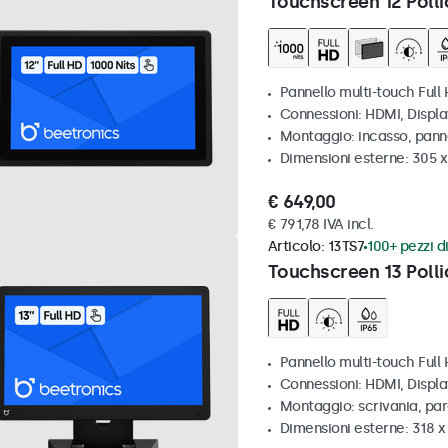
Touchscreen 12 Polli
Pannello multi-touch Full 
Connessioni: HDMI, Displ
Montaggio: incasso, pann
Dimensioni esterne: 305 x
€ 649,00
€ 791,78 IVA incl.
Articolo:
13TS7
100+ pezzi di
Touchscreen 13 Polli
Pannello multi-touch Full
Connessioni: HDMI, Displ
Montaggio: scrivania, pa
Dimensioni esterne: 318 