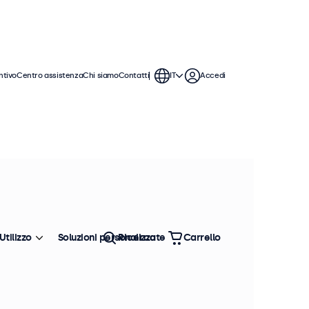
ntivo
Centro assistenza
Chi siamo
Contatti
IT
Accedi
AE per l’industria automotive e le
 involucro compatto e resistente con
per resistere a urti, vibrazioni,
i in applicazioni automotive non-
Utilizzo
Soluzioni personalizzate
Ricerca
Carrello
Ordina
Più venduto