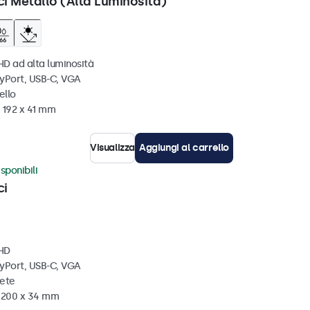
ci Metallo (Alta Luminosità)
HD ad alta luminosità
ayPort, USB-C, VGA
ello
 192 x 41 mm
Visualizza
Aggiungi al carrello
sponibili
ci
 HD
ayPort, USB-C, VGA
rete
x 200 x 34 mm