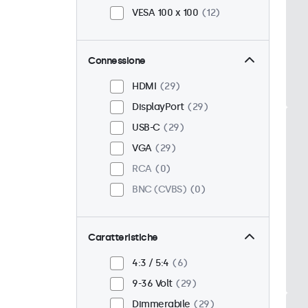
VESA 100 x 100
12
Connessione
HDMI
29
DisplayPort
29
USB-C
29
VGA
29
RCA
0
BNC (CVBS)
0
Caratteristiche
4:3 / 5:4
6
9-36 Volt
29
Dimmerabile
29