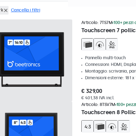
rk
Cancella i filtri
Articolo:
7TS7M
100+ pezzi d
Touchscreen 7 pollic
Pannello multi-touch
Connessioni: HDMI, Displ
Montaggio: scrivania, par
Dimensioni esterne: 181 x
€ 329,00
€ 401,38 IVA incl.
Articolo:
8TSV7M
100+ pezzi
Touchscreen 8 Pollic