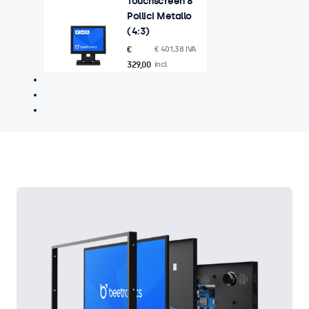
Touchscreen 8
Pollici Metallo
(4:3)
€
€ 401,38 IVA
329,00
incl.