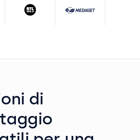
oni di
taggio
atili per una