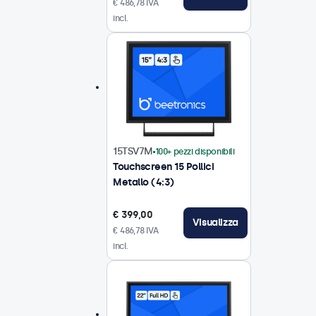
€ 486,78 IVA
incl.
15TSV7M
100+ pezzi disponibili
Touchscreen 15 Pollici
Metallo (4:3)
€ 399,00
Visualizza
€ 486,78 IVA
incl.