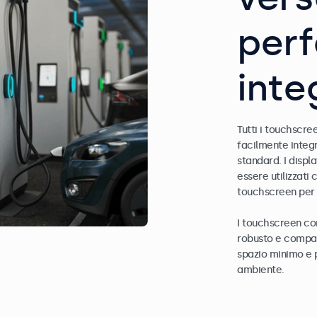
perf
int
Tutti i touchscr
facilmente integr
standard. I displ
essere utilizzat
touchscreen per 
I touchscreen co
robusto e compat
spazio minimo e 
ambiente.