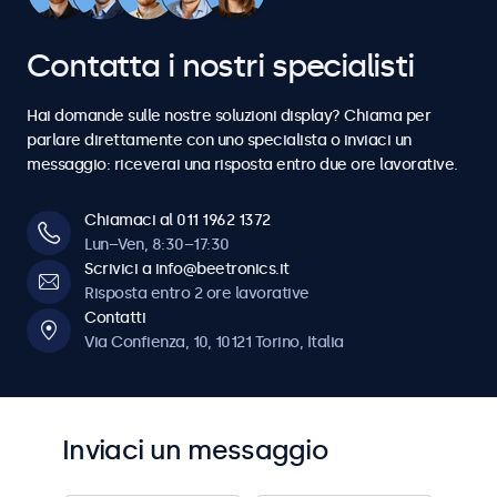
6
6
6
6
6
5
5
5
5
5
5
5
4
4
7
7
7
7
7
Contatta i nostri specialisti
6
6
6
6
6
6
6
5
5
8
8
8
8
8
Hai domande sulle nostre soluzioni display? Chiama per
7
7
7
7
7
7
7
parlare direttamente con uno specialista o inviaci un
6
6
messaggio: riceverai una risposta entro due ore lavorative.
9
9
9
9
9
8
8
8
8
8
8
8
7
7
Chiamaci al 011 1962 1372
0
0
0
0
0
Lun–Ven, 8:30–17:30
9
9
9
9
9
9
9
Scrivici a info@beetronics.it
8
8
Risposta entro 2 ore lavorative
0
0
0
0
0
0
0
Contatti
9
9
Via Confienza, 10, 10121 Torino, Italia
0
0
Inviaci un messaggio