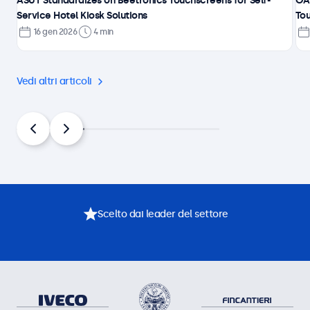
ASUT Standardizes on Beetronics Touchscreens for Self-
ÖA
Service Hotel Kiosk Solutions
Tou
16 gen 2026
4 min
Vedi altri articoli
Scelto dai leader del settore