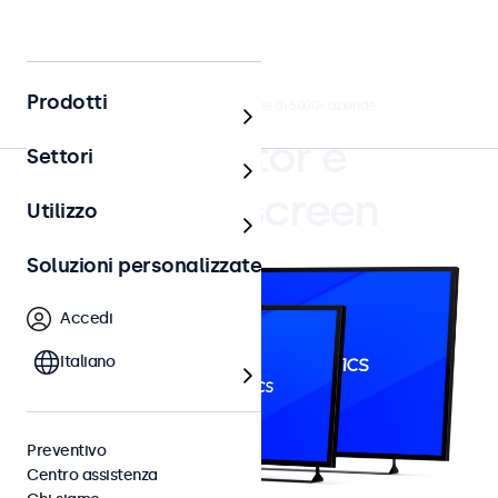
Prodotti
4.8/5 la valutazione di 5000+ aziende
Monitor e
Settori
Touchscreen
Utilizzo
Soluzioni personalizzate
Accedi
Italiano
Preventivo
Centro assistenza