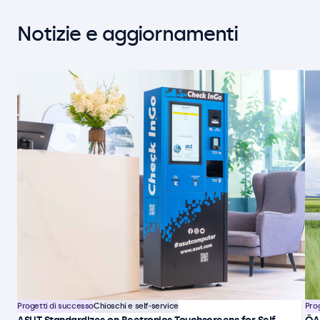
Notizie e aggiornamenti
Progetti di successo
Chioschi e self-service
Pro