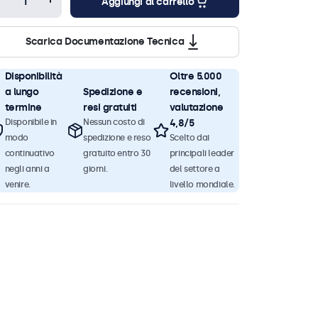
Aggiungi al carrello
Scarica Documentazione Tecnica
Disponibilità
Oltre 5.000
a lungo
Spedizione e
recensioni,
termine
resi gratuiti
valutazione
Disponibile in
Nessun costo di
4,8/5
modo
spedizione e reso
Scelto dai
continuativo
gratuito entro 30
principali leader
negli anni a
giorni.
del settore a
venire.
livello mondiale.