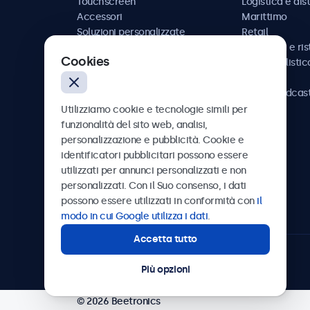
Touchscreen
Logistica e dis
Accessori
Marittimo
Soluzioni personalizzate
Retail
Ospitalità e ri
Cookies
Automobilistic
Ferrovia
AV e broadcas
Sanità
Utilizziamo cookie e tecnologie simili per
funzionalità del sito web, analisi,
personalizzazione e pubblicità. Cookie e
identificatori pubblicitari possono essere
utilizzati per annunci personalizzati e non
Beetronics
personalizzati. Con il Suo consenso, i dati
possono essere utilizzati in conformità con
il
Via Confienza, 10, 10121 Torino, Italia
modo in cui Google utilizza i dati
.
Accetta tutto
4.8/5 la valutazione di 5000+ aziende
Più opzioni
© 2026 Beetronics