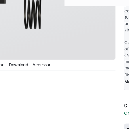
pr
co
10
br
st
Co
of
(4
mm
che
Download
Accessori
mo
mo
Mo
€ 
Or