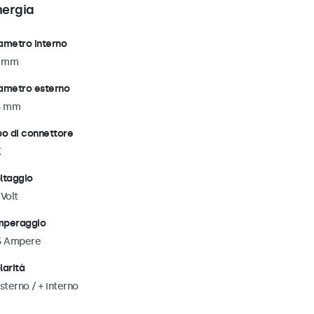
nergia
ametro interno
1 mm
ametro esterno
5 mm
po di connettore
K
ltaggio
 Volt
peraggio
5 Ampere
larità
esterno / + interno