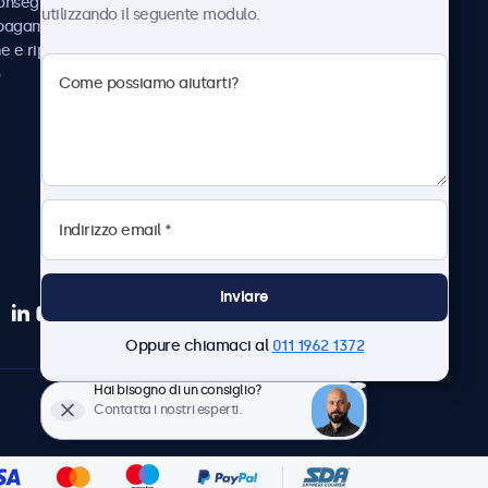
consegna
Notizie e aggiornamenti
utilizzando il seguente modulo.
 pagamento
Informazioni su
ne e riparazione
Beetronics
Lavora con noi
Termini e condizioni
Informativa sulla Privacy
Inviare
Oppure chiamaci al
011 1962 1372
Hai bisogno di un consiglio?
Italiano
Contatta i nostri esperti.