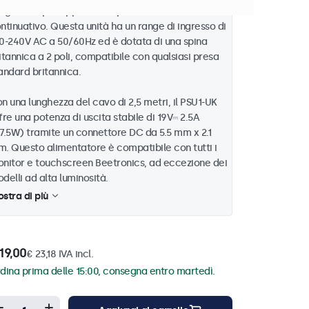
ogettato per applicazioni professionali e uso
ntinuativo. Questa unità ha un range di ingresso di
0-240V AC a 50/60Hz ed è dotata di una spina
itannica a 2 poli, compatibile con qualsiasi presa
andard britannica.
n una lunghezza del cavo di 2,5 metri, il PSU1-UK
fre una potenza di uscita stabile di 19V⎓ 2.5A
7.5W) tramite un connettore DC da 5.5 mm x 2.1
. Questo alimentatore è compatibile con tutti i
nitor e touchscreen Beetronics, ad eccezione dei
delli ad alta luminosità.
stra di più
19,00
€ 23,18 IVA incl.
dina prima delle 15:00, consegna entro martedì.