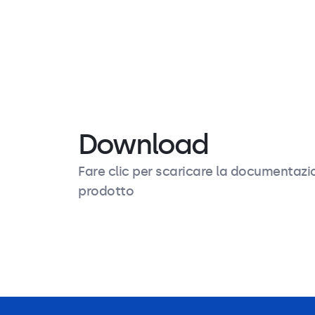
Contenuto dell'imballo
Contiene
Alimentatore
Download
Fare clic per scaricare la documentazi
prodotto
Descrizione del prodotto
Caratteristiche tecnic