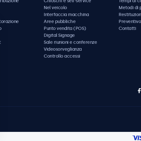
tribuzione
Chioschi e self-service
Tempi di 
Nel veicolo
Metodi di
Interfaccia macchina
Restituzio
storazione
Aree pubbliche
Preventivo
o
Punto vendita (POS)
Contatti
Digital Signage
t
Sale riunioni e conferenze
Videosorveglianza
Controllo accessi