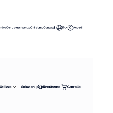
ntivo
Centro assistenza
Chi siamo
Contatti
IT
Accedi
ticolo: PSU1-UK
100+ pezzi disponibili
limentatore 19V, presa UK
formazioni sul prodotto
Ingresso: 100-240V~ 50/60Hz, 1.5A Max
Utilizzo
Soluzioni personalizzate
Ricerca
Carrello
Uscita: 19V⎓2.5A, 47.5W
Connettore DC: 5.5 mm DE × 2.1 mm DI
Lunghezza del cavo: 250 cm
 PSU1-UK è un affidabile alimentatore esterno