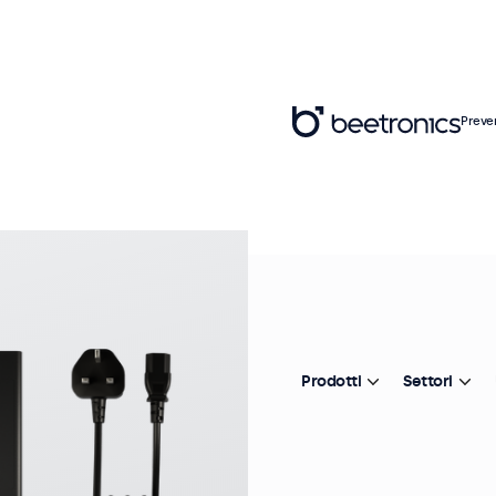
Preve
Ar
A
In
Prodotti
Settori
Il