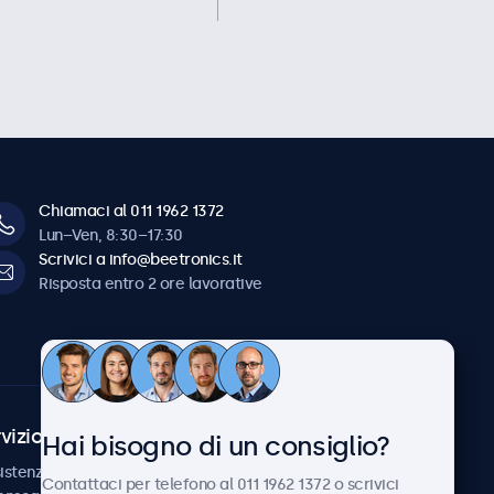
Chiamaci al 011 1962 1372
Lun–Ven, 8:30–17:30
Scrivici a info@beetronics.it
Risposta entro 2 ore lavorative
vizio Clienti
Chi siamo
Hai bisogno di un consiglio?
istenza
Collaborazioni
Contattaci per telefono al 011 1962 1372 o scrivici