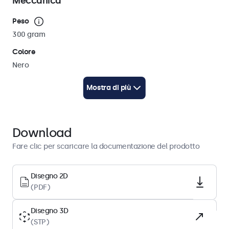
Meccanica
Peso
300 gram
Colore
Nero
Lunghezza del cavo
Mostra di più
250 cm (AC: 100 cm / DC: 150 cm)
Disegno tecnico (2D)
Scaricare PDF
Download
Disegno tecnico (3D)
Fare clic per scaricare la documentazione del prodotto
Scaricare CAD/STP
Disegno 2D
Energia
(PDF)
Diametro interno
Disegno 3D
2,1 mm
(STP)