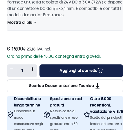
fornisce un'uscita regolata di 24V DC a 3,0A (72W) e dispone
di un connettore DC da 5,5 × 2,1 mm. È compatibile con tutti i
modelli di monitor Beetronics.
Mostra di più
€ 19,00
€ 23,18 IVA incl.
Ordina prima delle 15:00, consegna entro giovedi.
Aggiungi al carrello
Scarica Documentazione Tecnica
Disponibilità a
Spedizione e resi
Oltre 5.000
lungo termine
gratuiti
recensioni,
Disponibile in
Nessun costo di
valutazione 4,8/5
modo
spedizione e reso
Scelto dai principali
continuativo negli
gratuito entro 30
leader del settore a