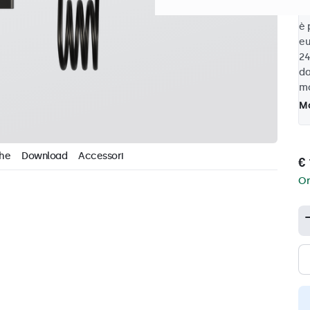
10
è 
eu
24
da
mo
Mo
che
Download
Accessori
€ 
Or