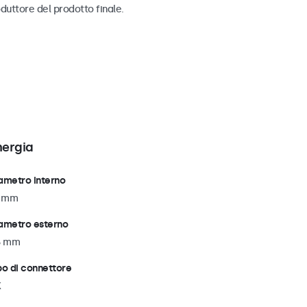
duttore del prodotto finale.
nergia
ametro interno
1 mm
ametro esterno
5 mm
po di connettore
K