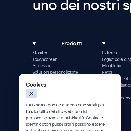
uno dei nostri s
Prodotti
Monitor
Industria
Touchscreen
Logistica e dis
Accessori
Marittimo
Soluzioni personalizzate
Retail
Ospitalità e ri
Cookies
Automobilistic
Ferrovia
AV e broadcas
Sanità
Utilizziamo cookie e tecnologie simili per
funzionalità del sito web, analisi,
personalizzazione e pubblicità. Cookie e
identificatori pubblicitari possono essere
utilizzati per annunci personalizzati e non