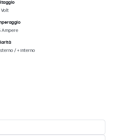
ltaggio
 Volt
peraggio
5 Ampere
larità
esterno / + interno