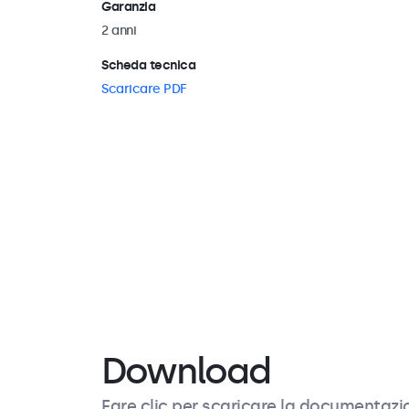
Garanzia
2 anni
Scheda tecnica
Scaricare PDF
Contenuto dell'imballo
Contiene
Alimentatore
Download
Fare clic per scaricare la documentazi