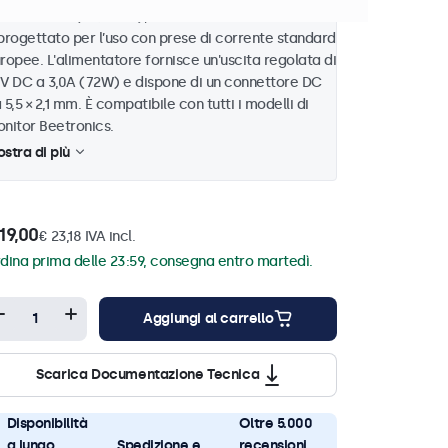
0–240V AC (50/60Hz), l'alimentatore PSU1-MAR-EU
progettato per l’uso con prese di corrente standard
ropee. L'alimentatore fornisce un'uscita regolata di
V DC a 3,0A (72W) e dispone di un connettore DC
 5,5 × 2,1 mm. È compatibile con tutti i modelli di
nitor Beetronics.
stra di più
19,00
€ 23,18 IVA incl.
dina prima delle 23:59, consegna entro martedì.
Aggiungi al carrello
Scarica Documentazione Tecnica
Disponibilità
Oltre 5.000
a lungo
Spedizione e
recensioni,