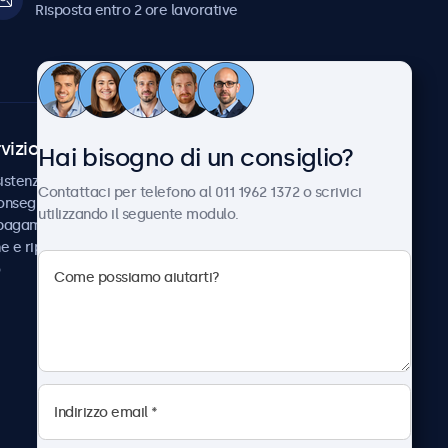
Risposta entro 2 ore lavorative
vizio Clienti
Chi siamo
Hai bisogno di un consiglio?
istenza
Collaborazioni
Contattaci per telefono al 011 1962 1372 o scrivici
consegna
Notizie e aggiornamenti
utilizzando il seguente modulo.
 pagamento
Informazioni su
ne e riparazione
Beetronics
Lavora con noi
Termini e condizioni
Informativa sulla Privacy