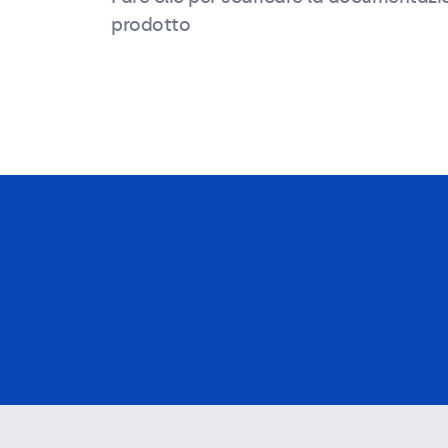
prodotto
Descrizione del prodotto
Caratteristiche tecnic