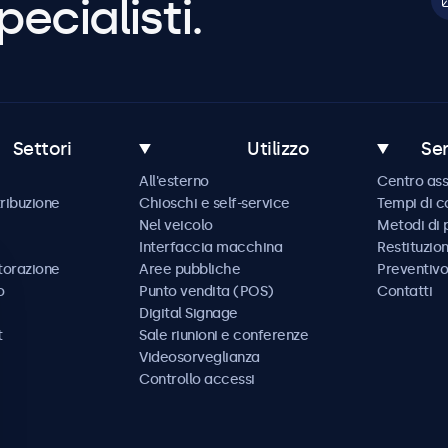
pecialisti.
Settori
Utilizzo
Ser
All'esterno
Centro ass
tribuzione
Chioschi e self-service
Tempi di 
Nel veicolo
Metodi di
Interfaccia macchina
Restituzio
storazione
Aree pubbliche
Preventivo
o
Punto vendita (POS)
Contatti
Digital Signage
t
Sale riunioni e conferenze
Videosorveglianza
Controllo accessi