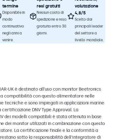
termine
resi gratuiti
valutazione
Disponibile in
Nessun costo di
4,8/5
modo
spedizione e reso
Scelto dai
continuativo
gratuito entro 30
principali leader
negli anni a
giorni.
del settore a
venire.
livello mondiale.
MAR-UK è destinato all’uso con monitor Beetronics
la compatibilità con questo alimentatore nelle
he tecniche e sono impiegati in applicazioni marine
a certificazione DNV Type Approval. La
V dei modelli compatibili è stata ottenuta in base
ne dei monitor utilizzati in combinazione con questo
atore. La certificazione finale e la conformità a
 restano sotto la responsabilità dell’integratore di