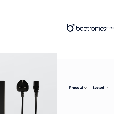
Preve
Ar
A
In
Prodotti
Settori
Co