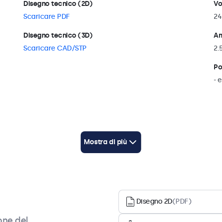
Disegno tecnico (2D)
Vo
Scaricare PDF
24
Disegno tecnico (3D)
Am
Scaricare CAD/STP
2.
Po
- 
Compatibilità
Mostra di più
Compatibile con
7HD7M, 8VG7M, 8HD7M, 9HD7M, 10HD7, 10VG7M,
10HD7M, 12HD7, 12VG7M, 12HD7M, 12SDI7M, 13HD7,
13HD7M, 15HD7, 15VG7M, 15HD7M, 15SDI7M, 17HD7M,
17VG7M, 19VG7M, 19HD7M, 22HD7M, 22SDI7M,
Disegno 2D
(PDF)
24HD7M, 27HD7M, 32HD7M, 7TS7M, 8TSV7M, 10TS7,
one del