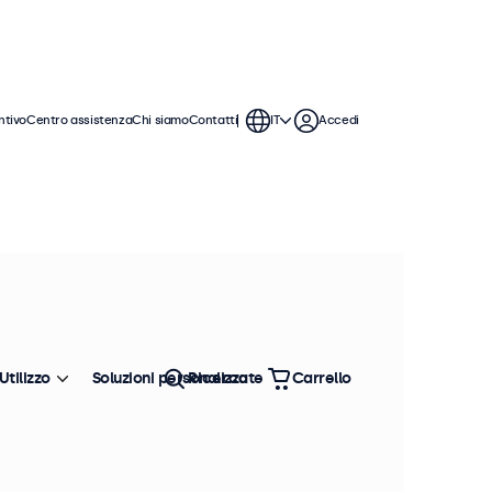
ntivo
Centro assistenza
Chi siamo
Contatti
IT
Accedi
ticolo: PSU1-MAR-UK
100+ pezzi disponibili
limentatore 24V, presa UK
formazioni sul prodotto
Ingresso: 100-240V~ 50/60Hz, 1.5A Max
Utilizzo
Soluzioni personalizzate
Ricerca
Carrello
Uscita: 24V⎓3.0A, 72W
Connettore DC: 5.5 mm DE × 2.1 mm DI
Lunghezza del cavo: 250 cm
n un ampio intervallo di tensione in ingresso di