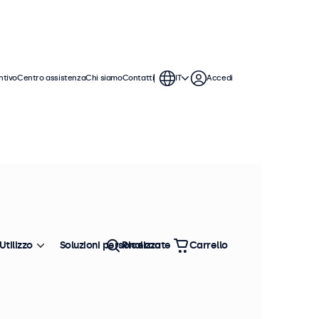
ntivo
Centro assistenza
Chi siamo
Contatti
IT
Accedi
play Beetronics. Staffe a parete,
Ordina
Più venduto
Utilizzo
Soluzioni personalizzate
Ricerca
Carrello