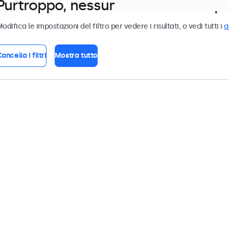
Purtroppo, nessun monitor corrispond
odifica le impostazioni del filtro per vedere i risultati, o vedi tutti i
a
ancella i filtri
Mostra tutto