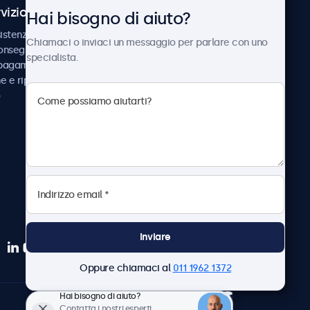
vizio Clienti
Chi siamo
Hai bisogno di aiuto?
istenza
Collaborazioni
Chiamaci o inviaci un messaggio per parlare con uno
consegna
Notizie e aggiornamenti
specialista.
 pagamento
Informazioni su
ne e riparazione
Beetronics
Lavora con noi
Termini e condizioni
Informativa sulla Privacy
Inviare
Oppure chiamaci al
011 1962 1372
Hai bisogno di aiuto?
Italiano
Contatta i nostri esperti