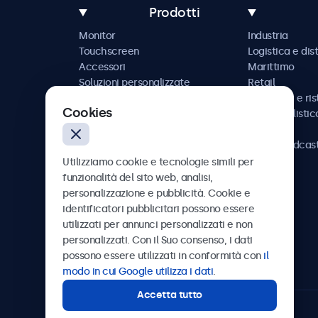
Prodotti
Monitor
Industria
Touchscreen
Logistica e dis
Accessori
Marittimo
Soluzioni personalizzate
Retail
Ospitalità e ri
Cookies
Automobilistic
Ferrovia
AV e broadcas
Sanità
Utilizziamo cookie e tecnologie simili per
funzionalità del sito web, analisi,
personalizzazione e pubblicità. Cookie e
identificatori pubblicitari possono essere
utilizzati per annunci personalizzati e non
Beetronics
personalizzati. Con il Suo consenso, i dati
possono essere utilizzati in conformità con
il
Via Confienza, 10, 10121 Torino, Italia
modo in cui Google utilizza i dati
.
Accetta tutto
4.8/5 la valutazione di 5000+ aziende