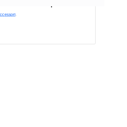
e ai filtri impostati.
ccessori
.