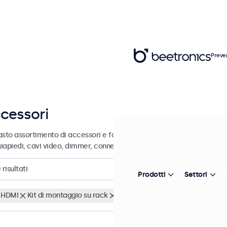
Preve
cessori
sto assortimento di accessori e forniture professionali per i suoi dis
iapiedi, cavi video, dimmer, connettori e altro ancora.
0
risultati
Prodotti
Settori
 HDMI
Kit di montaggio su rack
Cancella i filtri