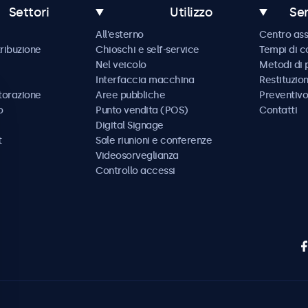
Settori
Utilizzo
Ser
All'esterno
Centro ass
tribuzione
Chioschi e self-service
Tempi di 
Nel veicolo
Metodi di
Interfaccia macchina
Restituzio
storazione
Aree pubbliche
Preventivo
o
Punto vendita (POS)
Contatti
Digital Signage
t
Sale riunioni e conferenze
Videosorveglianza
Controllo accessi