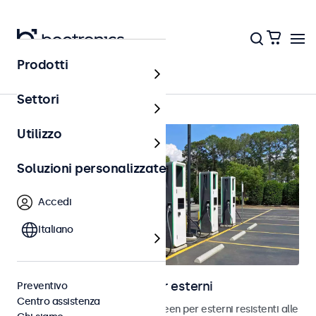
Prodotti
Home
Settori
Utilizzo
Soluzioni personalizzate
Accedi
Italiano
Monitor touchscreen per esterni
Preventivo
Centro assistenza
Scopri i nostri monitor touchscreen per esterni resistenti alle