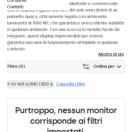
Chi siamo
intemperie, progettati per uso industriale e commerciale.
Contatti
Questi display leggibili alla luce del sole sono dotati di un
pannello opaco, otticamente legato con un'elevata
luminosità di 1000 NIT, che garantisce un'eccellente visibilità
in qualsiasi ambiente. Con una scocca in metallo facile da
integrare, questi display impermeabili per esterni
garantiscono anni di funzionamento affidabile in qualsiasi
contesto.
Mostra di più
Filtro (
0
)
Ordina per:
9-36 Volt
BNC (SDI)
Cancella i filtri
Purtroppo, nessun monitor
corrisponde ai filtri
impostati.