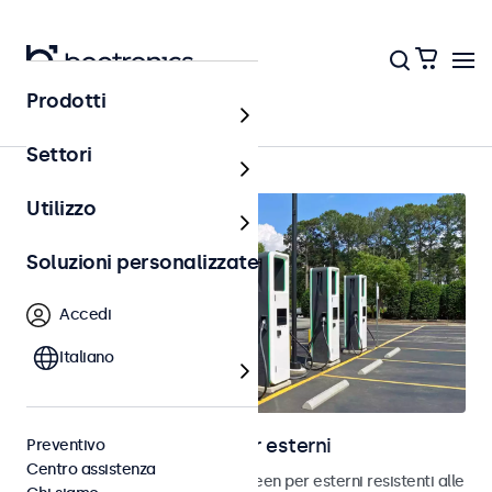
Prodotti
Home
Settori
Utilizzo
Soluzioni personalizzate
Accedi
Italiano
Monitor touchscreen per esterni
Preventivo
Centro assistenza
Scopri i nostri monitor touchscreen per esterni resistenti alle