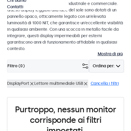
Chi siamo
intemperie, progettati per uso industriale e commerciale.
Contatti
Questi display leggibili alla luce del sole sono dotati di un
pannello opaco, otticamente legato con un'elevata
luminosità di 1000 NIT, che garantisce un'eccellente visibilità
in qualsiasi ambiente. Con una scocca in metallo facile da
integrare, questi display impermeabili per esterni
garantiscono anni di funzionamento affidabile in qualsiasi
contesto.
Mostra di più
Filtro (
0
)
Ordina per:
DisplayPort
Lettore multimediale USB
Cancella i filtri
Purtroppo, nessun monitor
corrisponde ai filtri
impostati.