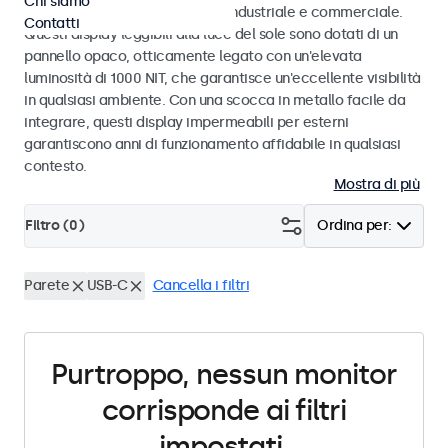
Chi siamo
intemperie, progettati per uso industriale e commerciale.
Contatti
Questi display leggibili alla luce del sole sono dotati di un
pannello opaco, otticamente legato con un'elevata
luminosità di 1000 NIT, che garantisce un'eccellente visibilità
in qualsiasi ambiente. Con una scocca in metallo facile da
integrare, questi display impermeabili per esterni
garantiscono anni di funzionamento affidabile in qualsiasi
contesto.
Mostra di più
Filtro (
0
)
Ordina per:
Parete
USB-C
Cancella i filtri
Purtroppo, nessun monitor
corrisponde ai filtri
impostati.