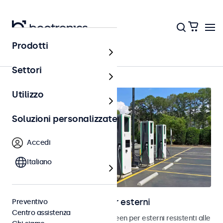
Prodotti
Home
Settori
Utilizzo
Soluzioni personalizzate
Accedi
Italiano
Monitor touchscreen per esterni
Preventivo
Centro assistenza
Scopri i nostri monitor touchscreen per esterni resistenti alle