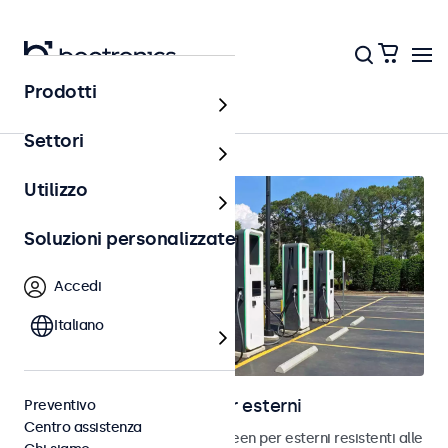
Prodotti
Home
Settori
Utilizzo
Soluzioni personalizzate
Accedi
Italiano
Monitor touchscreen per esterni
Preventivo
Centro assistenza
Scopri i nostri monitor touchscreen per esterni resistenti alle