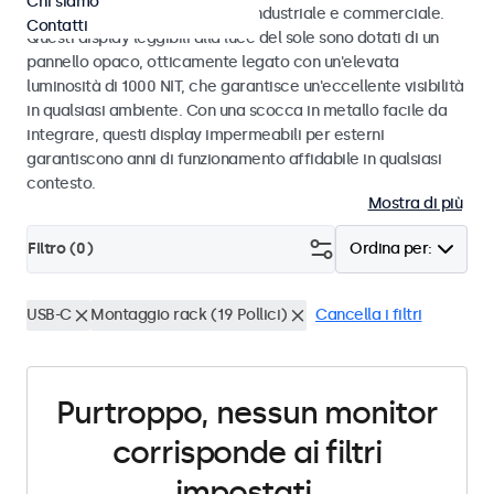
Chi siamo
intemperie, progettati per uso industriale e commerciale.
Contatti
Questi display leggibili alla luce del sole sono dotati di un
pannello opaco, otticamente legato con un'elevata
luminosità di 1000 NIT, che garantisce un'eccellente visibilità
in qualsiasi ambiente. Con una scocca in metallo facile da
integrare, questi display impermeabili per esterni
garantiscono anni di funzionamento affidabile in qualsiasi
contesto.
Mostra di più
Filtro (
0
)
Ordina per:
USB-C
Montaggio rack (19 Pollici)
Cancella i filtri
Purtroppo, nessun monitor
corrisponde ai filtri
impostati.