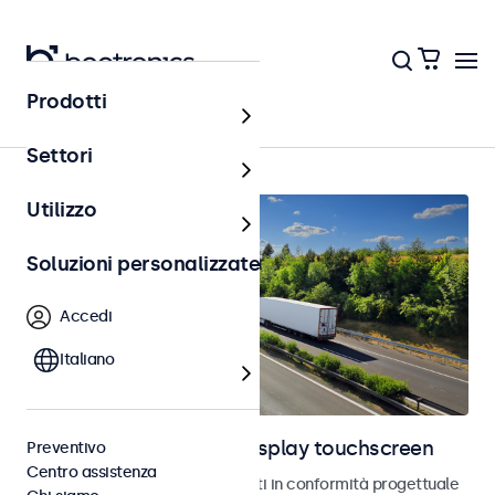
Prodotti
Home
Settori
Utilizzo
Soluzioni personalizzate
Accedi
Italiano
Monitor automotive e display touchscreen
Preventivo
Centro assistenza
Monitor e touchscreen sviluppati in conformità progettuale