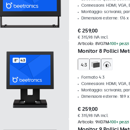
Connessioni: HDMI, VGA,
Montaggio: scrivania, par
Dimensioni esterne: 176 x
€ 259,00
€ 315,98 IVA incl.
Articolo:
8VG7M
100+ pezzi 
Monitor 8 Pollici Met
Formato 4:3
Connessioni: HDMI, VGA,
Montaggio: scrivania, par
Dimensioni esterne: 189 
€ 259,00
€ 315,98 IVA incl.
Articolo:
9HD7M
100+ pezzi 
Monitor 9 Pollici Met