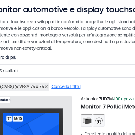
nitor automotive e display touchs
tor e touchscreen sviluppati in conformità progettuale agli standard
motive e le applicazioni a bordo veicolo. I display automotive sono d
tente con opzioni di montaggio versatili per un’integrazione semplific
zioni, umidità e variazioni di temperatura, sono destinati a prestazioni
motive non-safety-critical.
ra di più
5
risultati
(CVBS)
VESA 75 x 75
Cancella i filtri
Articolo:
7HD7M
100+ pezzi 
venduto
Monitor 7 Pollici Met
Eccellente qualità dell'im