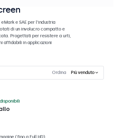
creen
 eMark e SAE per l’industria
otati di un involucro compatto e
ata. Progettati per resistere a urti,
 affidabili in applicazioni
Ordina
Più venduto
disponibili
allo
magine (fino a Full HD)