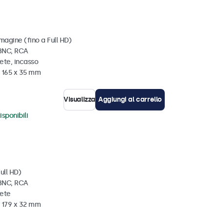
magine (fino a Full HD)
 BNC, RCA
ete, incasso
x 165 x 35 mm
Visualizza
Aggiungi al carrello
isponibili
ull HD)
 BNC, RCA
rete
x 179 x 32 mm