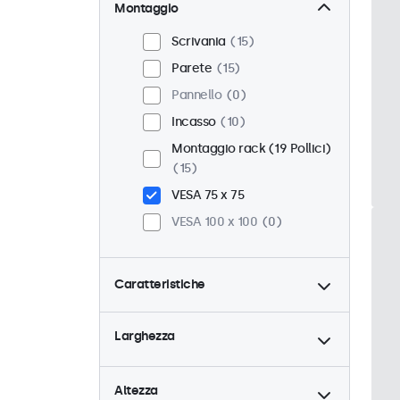
Montaggio
Scrivania
15
Parete
15
Pannello
0
Incasso
10
Montaggio rack (19 Pollici)
15
VESA 75 x 75
VESA 100 x 100
0
Caratteristiche
4:3 / 5:4
4
Larghezza
9-36 Volt
15
Dimmerabile
15
Altezza
Lettore multimediale USB