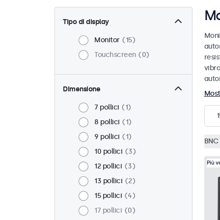
Mo
Tipo di display
Moni
Monitor
15
auto
Touchscreen
0
resis
vibra
auto
Dimensione
Most
7 pollici
1
1
8 pollici
1
9 pollici
1
BNC 
10 pollici
3
Più 
12 pollici
3
13 pollici
2
15 pollici
4
17 pollici
0