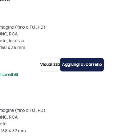
magine (fino a Full HD)
 BNC, RCA
ete, incasso
x 150 x 36 mm
Visualizza
Aggiungi al carrello
isponibili
magine (fino a Full HD)
 BNC, RCA
rete
x 168 x 32 mm