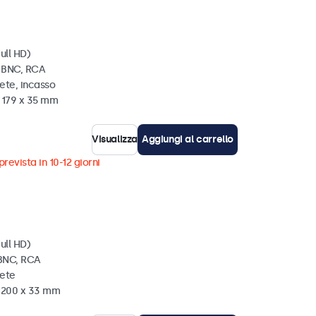
ull HD)
, BNC, RCA
ete, incasso
x 179 x 35 mm
Visualizza
Aggiungi al carrello
revista in 10-12 giorni
ull HD)
 BNC, RCA
rete
x 200 x 33 mm