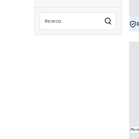
15
Alta luminosità
0
Leggibile alla luce del sole
D
0
Resistente all'acqua (IP65)
0
Antipolvere (IP65)
0
Utilizzo continuo (24/7)
15
Antivandalismo
0
EN50155
15
eMark
15
DNV
15
Più 