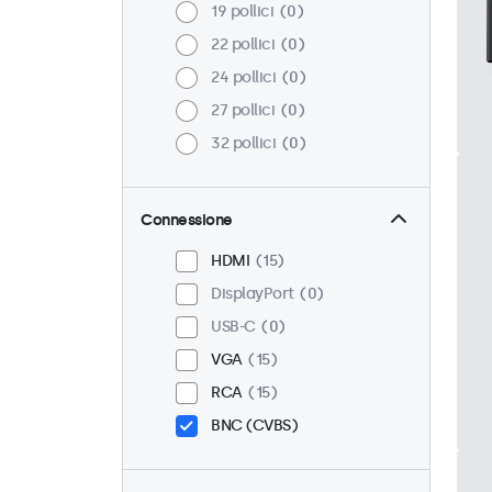
19 pollici
0
22 pollici
0
24 pollici
0
27 pollici
0
32 pollici
0
Connessione
HDMI
15
DisplayPort
0
USB-C
0
VGA
15
RCA
15
BNC (CVBS)