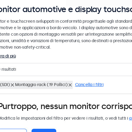
nitor automotive e display touchs
tor e touchscreen sviluppati in conformità progettuale agli standard
motive e le applicazioni a bordo veicolo. I display automotive sono d
tente con opzioni di montaggio versatili per un’integrazione semplific
zioni, umidità e variazioni di temperatura, sono destinati a prestazioni
motive non-safety-critical.
ra di più
0
risultati
(SDI)
Montaggio rack (19 Pollici)
Cancella i filtri
Purtroppo, nessun monitor corrispond
odifica le impostazioni del filtro per vedere i risultati, o vedi tutti i
a