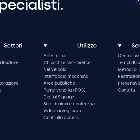
pecialisti.
Settori
Utilizzo
Ser
All'esterno
Centro ass
tribuzione
Chioschi e self-service
Tempi di 
Nel veicolo
Metodi di
Interfaccia macchina
Restituzio
storazione
Aree pubbliche
Preventivo
o
Punto vendita (POS)
Contatti
Digital Signage
t
Sale riunioni e conferenze
Videosorveglianza
Controllo accessi