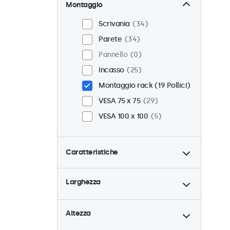
Montaggio
Scrivania
34
Parete
34
Pannello
0
Incasso
25
Montaggio rack (19 Pollici)
VESA 75 x 75
29
VESA 100 x 100
5
Caratteristiche
4:3 / 5:4
12
Larghezza
9-36 Volt
34
Dimmerabile
34
Altezza
Lettore multimediale USB
18