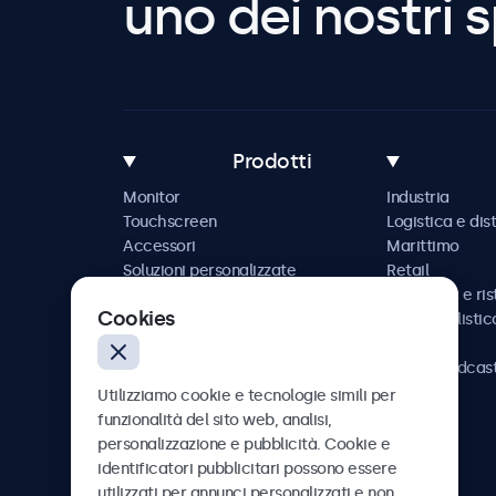
uno dei nostri s
Prodotti
Monitor
Industria
Touchscreen
Logistica e dis
Accessori
Marittimo
Soluzioni personalizzate
Retail
Ospitalità e ri
Cookies
Automobilistic
Ferrovia
AV e broadcas
Sanità
Utilizziamo cookie e tecnologie simili per
funzionalità del sito web, analisi,
personalizzazione e pubblicità. Cookie e
identificatori pubblicitari possono essere
utilizzati per annunci personalizzati e non