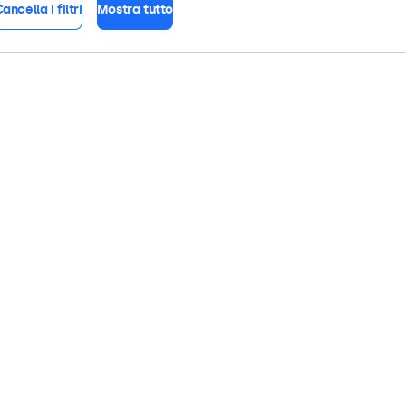
ancella i filtri
Mostra tutto