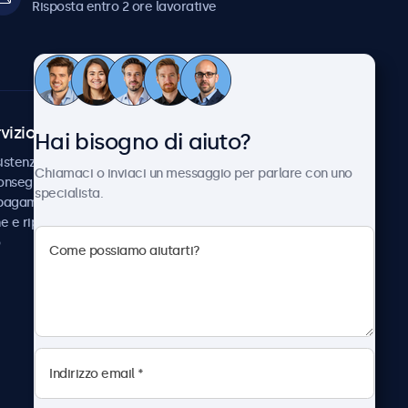
Risposta entro 2 ore lavorative
vizio Clienti
Chi siamo
Hai bisogno di aiuto?
istenza
Collaborazioni
Chiamaci o inviaci un messaggio per parlare con uno
consegna
Notizie e aggiornamenti
specialista.
 pagamento
Informazioni su
ne e riparazione
Beetronics
Lavora con noi
Termini e condizioni
Informativa sulla Privacy