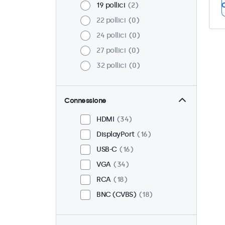
19 pollici
2
C
22 pollici
0
24 pollici
0
27 pollici
0
32 pollici
0
Connessione
HDMI
34
DisplayPort
16
USB-C
16
VGA
34
RCA
18
BNC (CVBS)
18