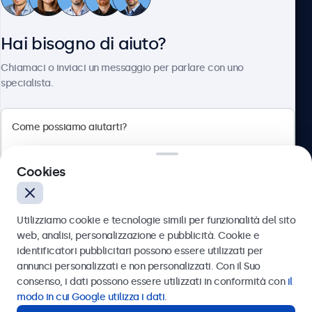
Servizio Clienti
Hai bisogno di aiuto?
Chi siamo
Chiamaci o inviaci un messaggio per parlare con uno
specialista.
Beetronics
Cookies
Via Confienza, 10, 10121 Torino, Italia
4.8/5 la valutazione di 5000+ aziende
Utilizziamo cookie e tecnologie simili per funzionalità del sito
Italiano
web, analisi, personalizzazione e pubblicità. Cookie e
identificatori pubblicitari possono essere utilizzati per
Inviare
annunci personalizzati e non personalizzati. Con il Suo
consenso, i dati possono essere utilizzati in conformità con
il
Oppure chiamaci al
011 1962 1372
modo in cui Google utilizza i dati
.