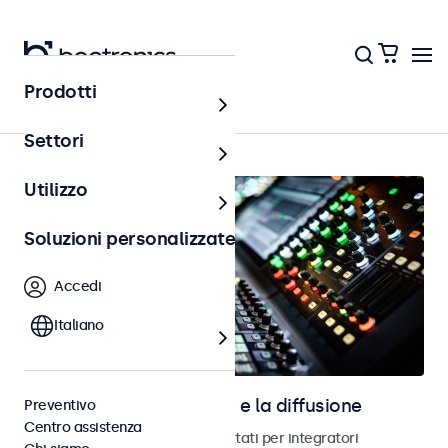
Prodotti
Home
Settori
Utilizzo
Soluzioni personalizzate
Accedi
Italiano
Schermi per l’audiovisivo e la diffusione
Preventivo
Centro assistenza
Monitor e schermi touch progettati per integratori