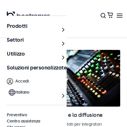
Prodotti
Home
Settori
Utilizzo
Soluzioni personalizzate
Accedi
Italiano
Schermi per l’audiovisivo e la diffusione
Preventivo
Centro assistenza
Monitor e schermi touch progettati per integratori