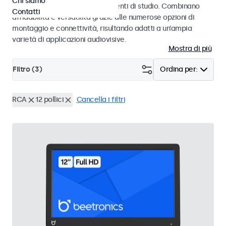
Chi siamo
audiovisivi professionali e ambienti di studio. Combinano
Contatti
affidabilità e versatilità grazie alle numerose opzioni di
montaggio e connettività, risultando adatti a un’ampia
varietà di applicazioni audiovisive.
Mostra di più
Filtro (
3
)
Ordina per:
RCA
12 pollici
Cancella i filtri