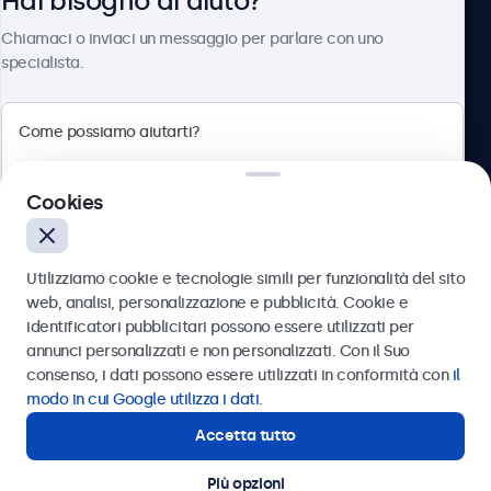
Hai bisogno di aiuto?
Chi siamo
Chiamaci o inviaci un messaggio per parlare con uno
specialista.
Beetronics
Cookies
Via Confienza, 10, 10121 Torino, Italia
4.8/5 la valutazione di 5000+ aziende
Utilizziamo cookie e tecnologie simili per funzionalità del sito
Italiano
web, analisi, personalizzazione e pubblicità. Cookie e
identificatori pubblicitari possono essere utilizzati per
Inviare
annunci personalizzati e non personalizzati. Con il Suo
consenso, i dati possono essere utilizzati in conformità con
il
Oppure chiamaci al
011 1962 1372
modo in cui Google utilizza i dati
.
Accetta tutto
Hai bisogno di aiuto?
Contatta i nostri esperti
Più opzioni