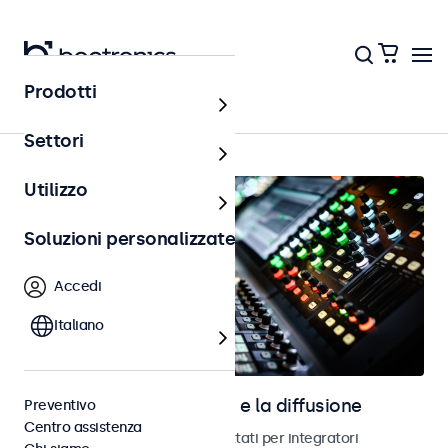
Prodotti
AV e broadcast
Settori
Utilizzo
Soluzioni personalizzate
Accedi
Italiano
Schermi per l’audiovisivo e la diffusione
Preventivo
Centro assistenza
Monitor e schermi touch progettati per integratori