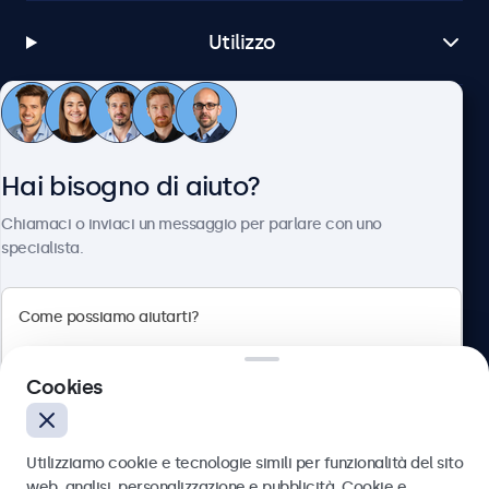
Utilizzo
Servizio Clienti
Hai bisogno di aiuto?
Chi siamo
Chiamaci o inviaci un messaggio per parlare con uno
specialista.
Beetronics
Cookies
Via Confienza, 10, 10121 Torino, Italia
4.8/5 la valutazione di 5000+ aziende
Utilizziamo cookie e tecnologie simili per funzionalità del sito
Italiano
web, analisi, personalizzazione e pubblicità. Cookie e