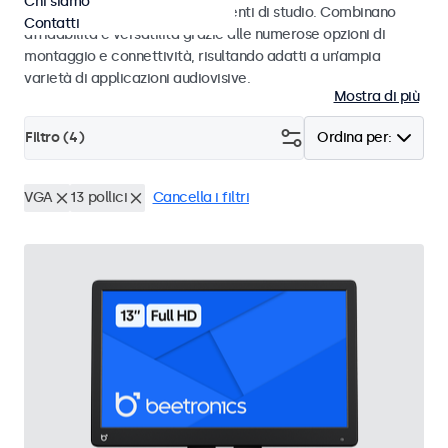
Chi siamo
audiovisivi professionali e ambienti di studio. Combinano
Contatti
affidabilità e versatilità grazie alle numerose opzioni di
montaggio e connettività, risultando adatti a un’ampia
varietà di applicazioni audiovisive.
Mostra di più
Filtro (
4
)
Ordina per:
VGA
13 pollici
Cancella i filtri