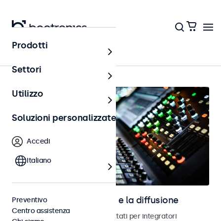
Prodotti
Home
Settori
Utilizzo
Soluzioni personalizzate
Accedi
Italiano
Schermi per l’audiovisivo e la diffusione
Preventivo
Centro assistenza
Monitor e schermi touch progettati per integratori