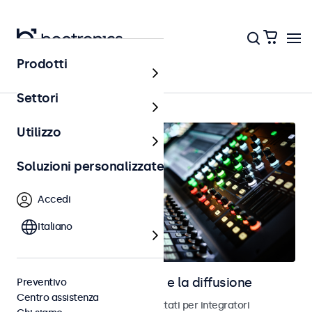
Prodotti
AV e broadcast
Settori
Utilizzo
Soluzioni personalizzate
Accedi
Italiano
Schermi per l’audiovisivo e la diffusione
Preventivo
Centro assistenza
Monitor e schermi touch progettati per integratori