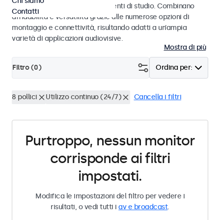
Chi siamo
audiovisivi professionali e ambienti di studio. Combinano
Contatti
affidabilità e versatilità grazie alle numerose opzioni di
montaggio e connettività, risultando adatti a un’ampia
varietà di applicazioni audiovisive.
Mostra di più
Filtro (
0
)
Ordina per:
8 pollici
Utilizzo continuo (24/7)
Cancella i filtri
Purtroppo, nessun monitor
corrisponde ai filtri
impostati.
Modifica le impostazioni del filtro per vedere i
risultati, o vedi tutti i
av e broadcast
.