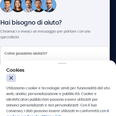
Servizio Clienti
Hai bisogno di aiuto?
Chi siamo
Chiamaci o inviaci un messaggio per parlare con uno
specialista.
Beetronics
Cookies
Via Confienza, 10, 10121 Torino, Italia
4.8/5 la valutazione di 5000+ aziende
Utilizziamo cookie e tecnologie simili per funzionalità del sito
Italiano
web, analisi, personalizzazione e pubblicità. Cookie e
identificatori pubblicitari possono essere utilizzati per
Inviare
annunci personalizzati e non personalizzati. Con il Suo
consenso, i dati possono essere utilizzati in conformità con
il
Oppure chiamaci al
011 1962 1372