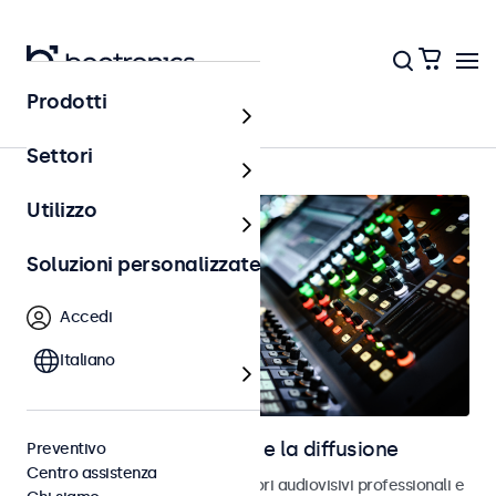
Prodotti
Home
Settori
Utilizzo
Soluzioni personalizzate
Accedi
Italiano
Monitor per l’audiovisivo e la diffusione
Preventivo
Centro assistenza
Monitor progettati per integratori audiovisivi professionali e