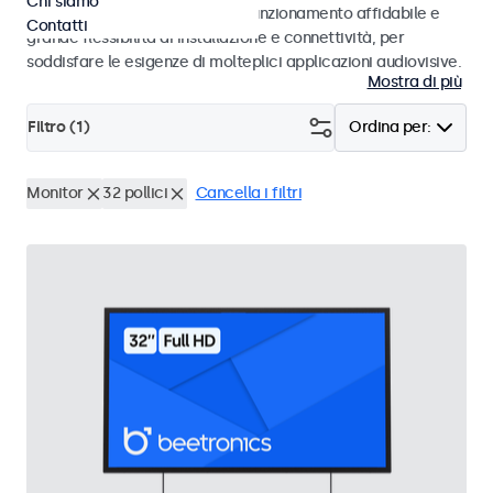
Chi siamo
ambienti di studio. Offrono un funzionamento affidabile e
Contatti
grande flessibilità di installazione e connettività, per
soddisfare le esigenze di molteplici applicazioni audiovisive.
Mostra di più
Filtro (
1
)
Ordina per:
Monitor
32 pollici
Cancella i filtri