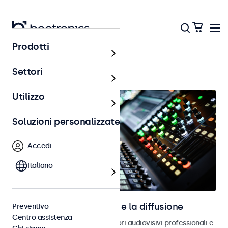
Prodotti
Home
Settori
Utilizzo
Soluzioni personalizzate
Accedi
Italiano
Monitor per l’audiovisivo e la diffusione
Preventivo
Centro assistenza
Monitor progettati per integratori audiovisivi professionali e