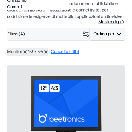
Chi siamo
ambienti di studio. Offrono un funzionamento affidabile e
Contatti
grande flessibilità di installazione e connettività, per
soddisfare le esigenze di molteplici applicazioni audiovisive.
Mostra di più
Filtro (
4
)
Ordina per:
Monitor
4:3 / 5:4
Cancella i filtri