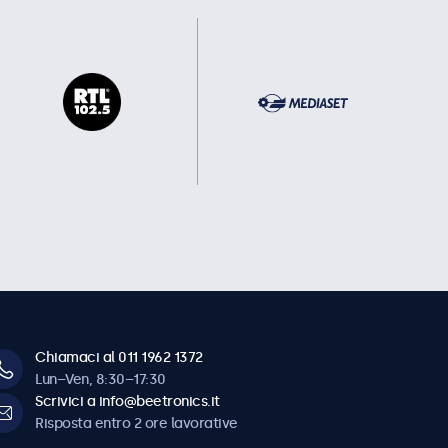
Chiamaci al 011 1962 1372
Lun–Ven, 8:30–17:30
Scrivici a info@beetronics.it
Risposta entro 2 ore lavorative