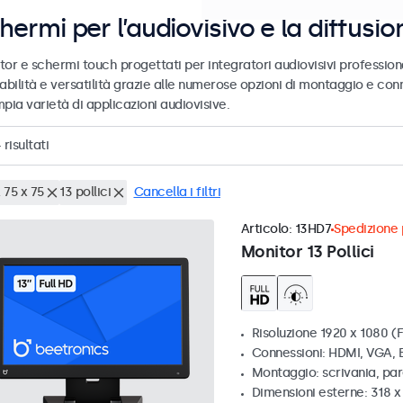
hermi per l’audiovisivo e la diffusio
tor e schermi touch progettati per integratori audiovisivi profession
abilità e versatilità grazie alle numerose opzioni di montaggio e conn
pia varietà di applicazioni audiovisive.
4
risultati
 75 x 75
13 pollici
Cancella i filtri
Articolo:
13HD7
Spedizione p
Monitor 13 Pollici
Risoluzione 1920 x 1080 (F
Connessioni: HDMI, VGA,
Montaggio: scrivania, pa
Dimensioni esterne: 318 