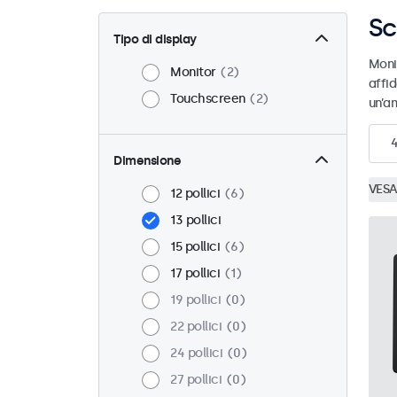
Sc
Tipo di display
Moni
Monitor
2
affid
Touchscreen
2
un’am
Dimensione
VESA
12 pollici
6
13 pollici
15 pollici
6
17 pollici
1
19 pollici
0
22 pollici
0
24 pollici
0
27 pollici
0