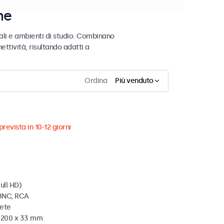
ne
ali e ambienti di studio. Combinano
ettività, risultando adatti a
Ordina
Più venduto
revista in 10-12 giorni
ull HD)
 BNC, RCA
rete
x 200 x 33 mm