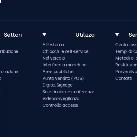
Settori
Utilizzo
Ser
All'esterno
Centro ass
tribuzione
Chioschi e self-service
Tempi di 
Nel veicolo
Metodi di
Interfaccia macchina
Restituzio
storazione
Aree pubbliche
Preventivo
o
Punto vendita (POS)
Contatti
Digital Signage
t
Sale riunioni e conferenze
Videosorveglianza
Controllo accessi