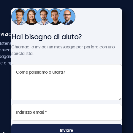
vizio Clienti
Chi siamo
Hai bisogno di aiuto?
istenza
Collaborazioni
Chiamaci o inviaci un messaggio per parlare con uno
consegna
Notizie e aggiornamenti
specialista.
 pagamento
Informazioni su
ne e riparazione
Beetronics
Lavora con noi
Termini e condizioni
Informativa sulla Privacy
Inviare