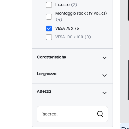
Incasso
2
Montaggio rack (19 Pollici)
4
VESA 75 x 75
VESA 100 x 100
0
Caratteristiche
4:3 / 5:4
0
Larghezza
9-36 Volt
4
Dimmerabile
4
Altezza
Lettore multimediale USB
2
Resistente all'acqua (IP65)
2
Antipolvere (IP65)
2