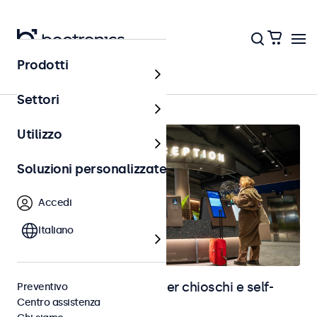
Prodotti
Home
Settori
Utilizzo
Soluzioni personalizzate
Accedi
Italiano
Monitor e touchscreen per chioschi e self-
Preventivo
Centro assistenza
service