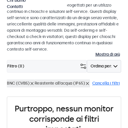
Chi siamo
Monitor e display touchscreen progettati per un utilizzo
Contatti
continuo in chioschi e soluzioni self-service. Questi display
self-service sono caratterizzati da un design senza ventole,
un'eccellente qualità delle immagini, prestazioni affidabili e
opzioni di montaggio versatili. Da self-ordering e self-
checkout a check-in visitatori, questi display per chioschi
garantiscono anni di funzionamento continuo in qualsiasi
contesto self-service.
Mostra di più
Filtro (
0
)
Ordina per:
BNC (CVBS)
Resistente all'acqua (IP65)
Cancella i filtri
Purtroppo, nessun monitor
corrisponde ai filtri