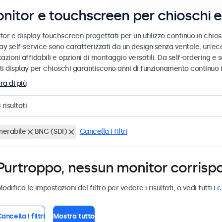
nitor e touchscreen per chioschi e 
or e display touchscreen progettati per un utilizzo continuo in chiosc
ay self-service sono caratterizzati da un design senza ventole, un'ec
azioni affidabili e opzioni di montaggio versatili. Da self-ordering e 
i display per chioschi garantiscono anni di funzionamento continuo in
ra di più
0
risultati
erabile
BNC (SDI)
Cancella i filtri
Purtroppo, nessun monitor corrispond
odifica le impostazioni del filtro per vedere i risultati, o vedi tutti i
c
ancella i filtri
Mostra tutto