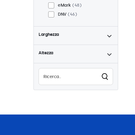
eMark
48
DNV
46
Larghezza
Altezza