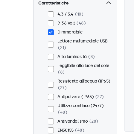
Parete
40
Caratteristiche
Pannello
8
4:3 / 5:4
10
Incasso
39
9-36 Volt
48
Montaggio rack (19 Pollici)
Dimmerabile
30
Lettore multimediale USB
VESA 75 x 75
28
21
VESA 100 x 100
20
Alta luminosità
8
Leggibile alla luce del sole
8
Resistente all'acqua (IP65)
27
Antipolvere (IP65)
27
Utilizzo continuo (24/7)
48
Antivandalismo
28
EN50155
48