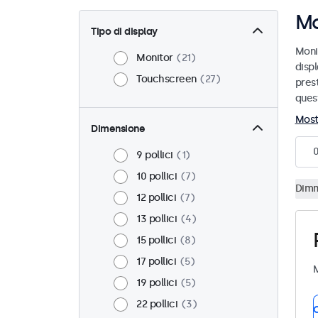
Mo
Tipo di display
Monit
Monitor
21
displ
Touchscreen
27
prest
quest
Most
Dimensione
9 pollici
1
10 pollici
7
Dimm
12 pollici
7
13 pollici
4
15 pollici
8
17 pollici
5
M
19 pollici
5
22 pollici
3
C