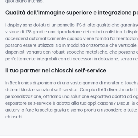
quotidiano intenso.
Qualità dell'immagine superiore e integrazione p
I display sono dotati di un pannello IPS di alta qualità che garant
visione di 178 gradi e una riproduzione dei colori realistica. I dis
accendersi automaticamente quando viene fornita l'alimentazione
possono essere utilizzati sia in modalità orizzontale che verticale
disponibili varianti con robusti scocche metalliche, che possono e
perfettamente integrabili con gli accessori in dotazione, senza ne
Il tuo partner nei chioschi self-service
In Beetronics disponiamo di una vasta gamma di monitor e touch
sistemi kiosk e soluzioni self-service. Con più di 60 diversi modell
personalizzazione, offriamo una soluzione espositiva adatta ad og
espositore self-service è adatto alla tua applicazione? Discuti le op
aiutarvi a fare la scelta giusta e siamo pronti a rispondere a tutt
chioschi.