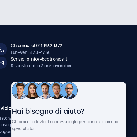
Chiamaci al 011 1962 1372
Lun–Ven, 8:30–17:30
Scrivici a info@beetronics.it
Risposta entro 2 ore lavorative
vizio Clienti
Chi siamo
Hai bisogno di aiuto?
istenza
Collaborazioni
Chiamaci o inviaci un messaggio per parlare con uno
consegna
Notizie e aggiornamenti
specialista.
 pagamento
Informazioni su