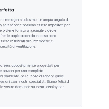
erfetta
isce immagini nitidissime, un ampio angolo di
play self-service possono essere impostati per
 o viene fornito un segnale video e
. Per le applicazioni da incasso sono
ssere resistenti alle intemperie e
cessità di ventilazione.
screen, appositamente progettati per
i e opzioni per una completa
ni ambiente. Sei curioso di sapere quale
zioni con i nostri specialisti. Siamo felici di
e le vostre domande sui nostri display per