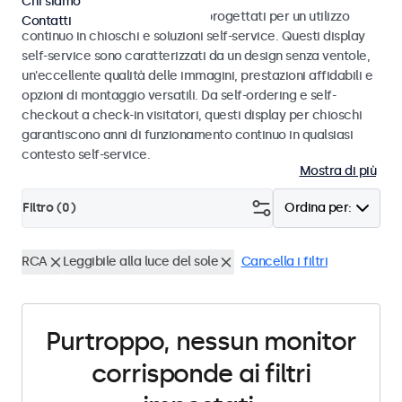
Chi siamo
Monitor e display touchscreen progettati per un utilizzo
Contatti
continuo in chioschi e soluzioni self-service. Questi display
self-service sono caratterizzati da un design senza ventole,
un'eccellente qualità delle immagini, prestazioni affidabili e
opzioni di montaggio versatili. Da self-ordering e self-
checkout a check-in visitatori, questi display per chioschi
garantiscono anni di funzionamento continuo in qualsiasi
contesto self-service.
Mostra di più
Filtro (
0
)
Ordina per:
RCA
Leggibile alla luce del sole
Cancella i filtri
Purtroppo, nessun monitor
corrisponde ai filtri