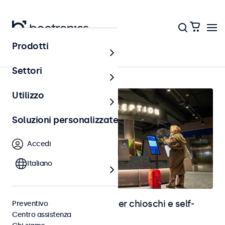
Prodotti
Home
Settori
Utilizzo
Soluzioni personalizzate
Accedi
Italiano
Monitor e touchscreen per chioschi e self-
Preventivo
Centro assistenza
service