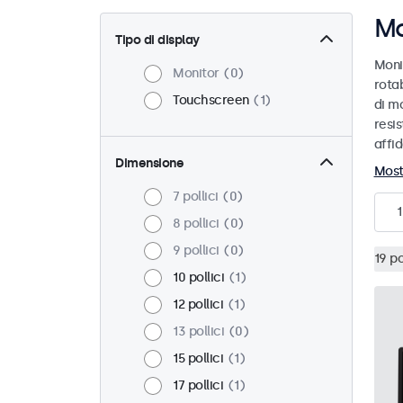
Mo
Tipo di display
Moni
Monitor
0
rotab
Touchscreen
1
di mo
resis
affid
Dimensione
Most
7 pollici
0
1
8 pollici
0
9 pollici
0
19 po
10 pollici
1
12 pollici
1
13 pollici
0
15 pollici
1
17 pollici
1