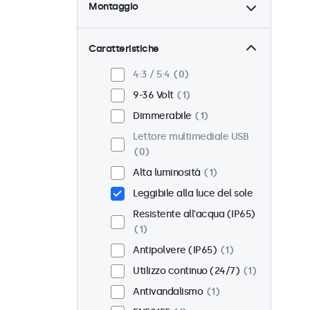
Montaggio
Scrivania
0
Parete
0
Caratteristiche
Pannello
1
4:3 / 5:4
0
Incasso
1
9-36 Volt
1
Montaggio rack (19 Pollici)
Dimmerabile
1
0
Lettore multimediale USB
VESA 75 x 75
0
0
VESA 100 x 100
1
Alta luminosità
1
Leggibile alla luce del sole
Resistente all'acqua (IP65)
1
Antipolvere (IP65)
1
Utilizzo continuo (24/7)
1
Antivandalismo
1