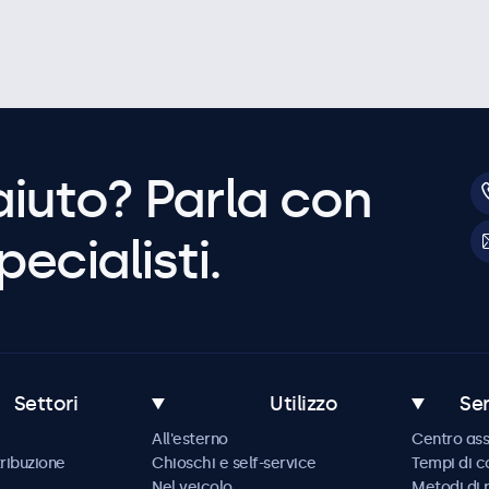
aiuto? Parla con
pecialisti.
Settori
Utilizzo
Ser
All'esterno
Centro ass
tribuzione
Chioschi e self-service
Tempi di 
Nel veicolo
Metodi di