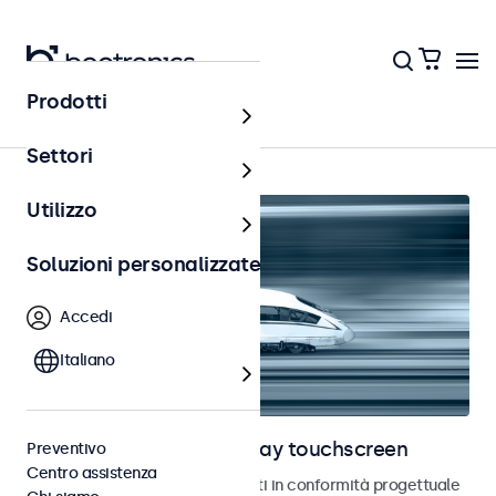
Prodotti
Ferrovia
Settori
Utilizzo
Soluzioni personalizzate
Accedi
Italiano
Monitor ferroviari e display touchscreen
Preventivo
Centro assistenza
Monitor e touchscreen sviluppati in conformità progettuale