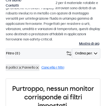
Chi siamo
alle norme EN 50155 e EN 45545-2 per il materiale rotabile e
Contatti
gli ambienti ferroviari. I display ferroviari sono dotati di un
robusto involucro in metallo con opzioni di montaggio
versatili per un’integrazione fluida in un’ampia gamma di
applicazioni ferroviarie. Progettati per resistere a urti,
vibrazioni, umidità e variazioni di temperatura, questi display
sono destinati a prestazioni affidabili in applicazioni
ferroviarie non-safety-critical.
Mostra di più
Filtro (
0
)
Ordina per:
8 pollici
Pannello
Cancella i filtri
Purtroppo, nessun monitor
corrisponde ai filtri
impostati.