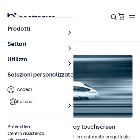
Prodotti
Ferrovia
Settori
Utilizzo
Soluzioni personalizzate
Accedi
Italiano
Monitor ferroviari e display touchscreen
Preventivo
Centro assistenza
Monitor e touchscreen sviluppati in conformità progettuale